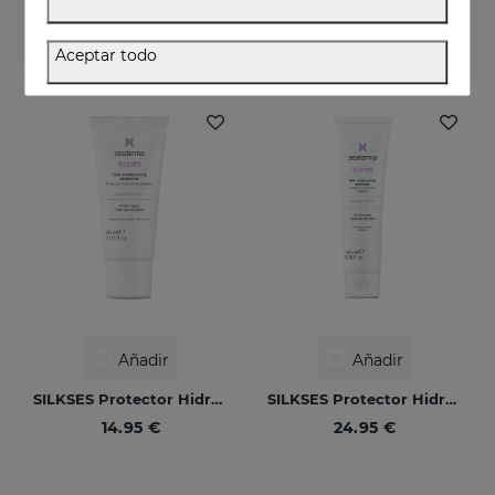
Aloe vera orgánico 100% puro
Hidrata, alivia y protege tu piel
16.95 €
10.95 €
Aceptar todo
Añadir
Añadir
SILKSES Protector Hidratante Cutáneo 30 Ml
SILKSES Protector Hidratante Cutáneo 100 Ml
14.95 €
24.95 €