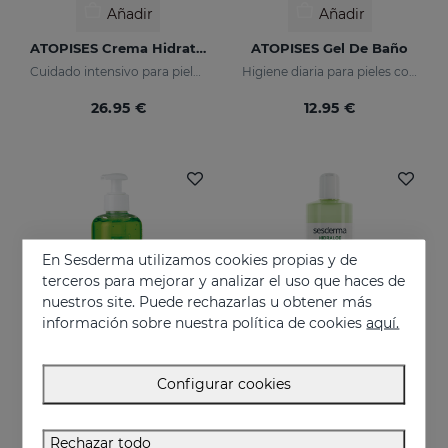
Añadir
Añadir
ATOPISES Crema Hidratante Cuidado Intensivo
ATOPISES Gel De Baño
Cuidado intensivo para pieles con tendencia atópica
Higiene diaria para pieles con tendencia atópica
26.95 €
12.95 €
En Sesderma utilizamos cookies propias y de
terceros para mejorar y analizar el uso que haces de
nuestros site. Puede rechazarlas u obtener más
información sobre nuestra política de cookies
aquí.
Configurar cookies
Añadir
Añadir
HIDRALOE Aloe Gel
HIDRALOE Gel De Baño
Rechazar todo