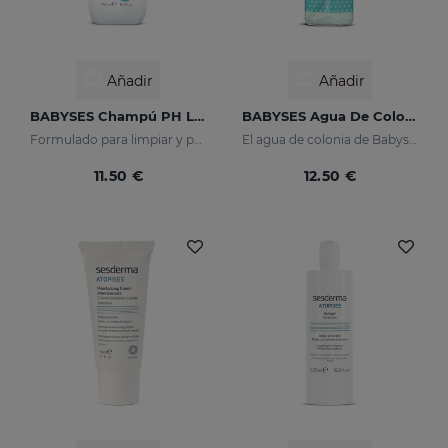
Añadir
Añadir
BABYSES Champú PH Lágrima
BABYSES Agua De Colonia
Formulado para limpiar y proteger en profundidad el cuero cabelludo de tu bebé.
El agua de colonia de Babyses apuesta por la frescura y el buen gusto. Sus notas de salida son florales construidas sobre una base de almizcles blancos. </p>
11.50 €
12.50 €