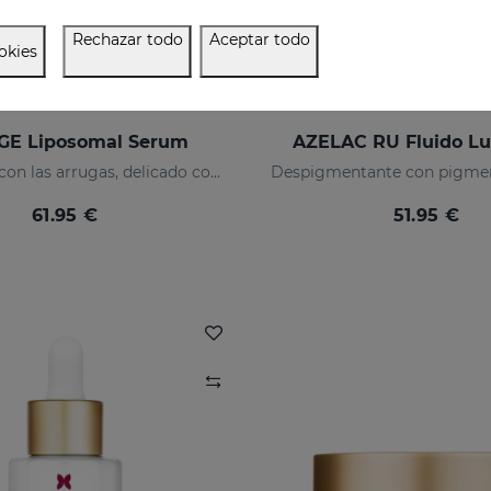
Rechazar todo
Aceptar todo
okies
GE Liposomal Serum
AZELAC RU Fluido L
Implacable con las arrugas, delicado con tu piel
61.95 €
51.95 €