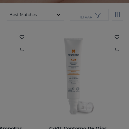
FILTRAR
 Ampollas
C-VIT Contorno De Ojos