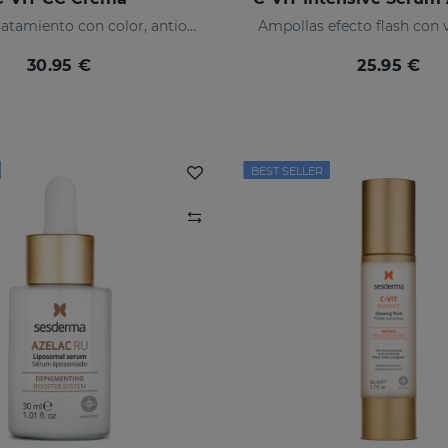
Crema de tratamiento con color, antioxidante con vitamina C y ácido hialurónico
Ampollas efecto flash con 
30.95 €
25.95 €
BEST SELLER