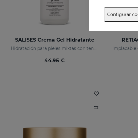
Configurar co
SALISES Crema Gel Hidratante
RETIA
Hidratación para pieles mixtas con tendencia acneica
44.95 €