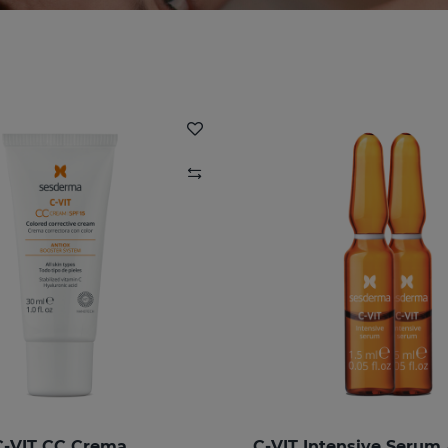
C-VIT CC Crema
C-VIT Intensive Serum