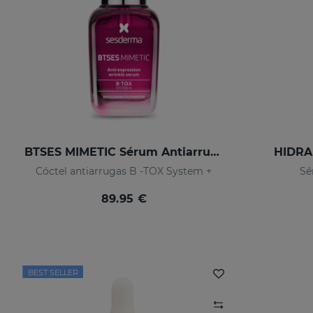
BTSES MIMETIC Sérum Antiarrugas De Expresión
HIDRA
Cóctel antiarrugas B -TOX System +
Sé
89.95 €
BEST SELLER