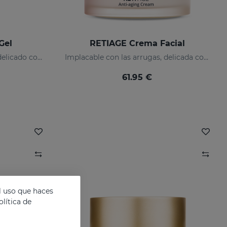
Gel
RETIAGE Crema Facial
Implacable con las arrugas, delicado con tu piel
Implacable con las arrugas, delicada con tu piel
61.95 €
l uso que haces
lítica de