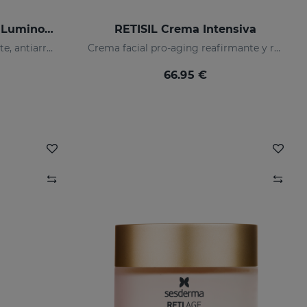
C-VIT RADIANCE Fluido Luminoso
RETISIL Crema Intensiva
Fluido antioxidante, hidratante, antiarrugas e iluminador
Crema facial pro-aging reafirmante y reductora de arrugas
66.95 €