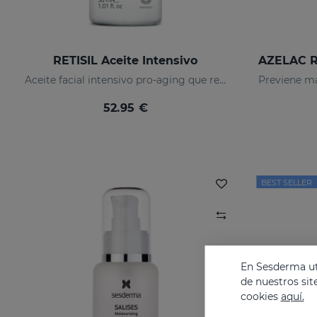
RETISIL Aceite Intensivo
Aceite facial intensivo pro-aging que reduce arrugas
52.95 €
BEST SELLER
En Sesderma uti
de nuestros sit
cookies
aquí.