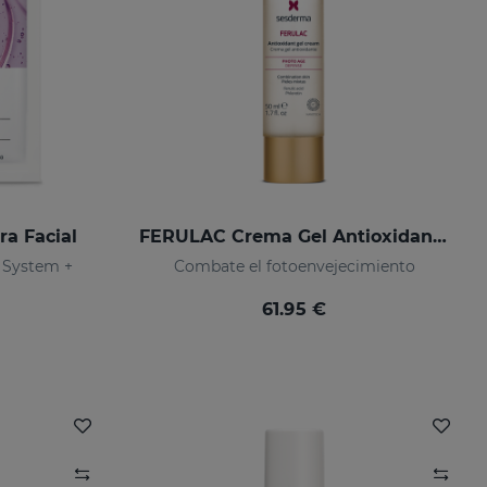
a Facial
FERULAC Crema Gel Antioxidante
X System +
Combate el fotoenvejecimiento
61.95 €