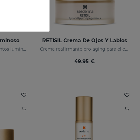
uminoso
RETISIL Crema De Ojos Y Labios
Despigmentante con pigmentos luminosos y filtros solares
Crema reafirmante pro-aging para el contorno de ojos y labios
49.95 €