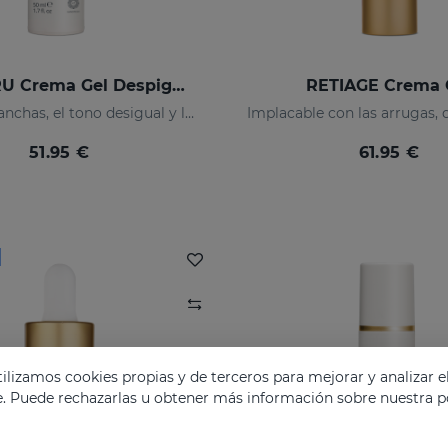
AZELAC RU Crema Gel Despigmentante
RETIAGE Crema 
Previene manchas, el tono desigual y las arrugas de la piel
51.95 €
61.95 €
lizamos cookies propias y de terceros para mejorar y analizar e
e. Puede rechazarlas u obtener más información sobre nuestra po