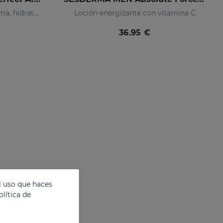
Bálsamo after shave que calma, hidrata y previene irritaciones
Loción energizante con vitamina C
36.95 €
l uso que haces
lítica de