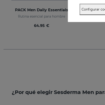
Configurar co
PACK Men Daily Essentials
Rutina esencial para hombre
64.95 €
¿Por qué elegir Sesderma Men para