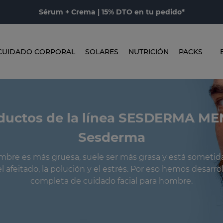
Sérum + Crema | 15% DTO en tu pedido*
CUIDADO CORPORAL
SOLARES
NUTRICIÓN
PACKS
ductos de la línea SESDERMA ME
Sesderma
ombre es más gruesa, suele ser más grasa y está sometid
l afeitado, la polución y el estrés. Por eso hemos desarro
completa de cuidado facial para hombre.