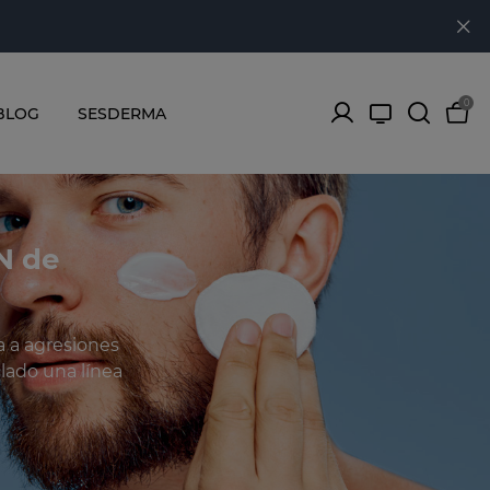
0
BLOG
SESDERMA
N de
a a agresiones
llado una línea