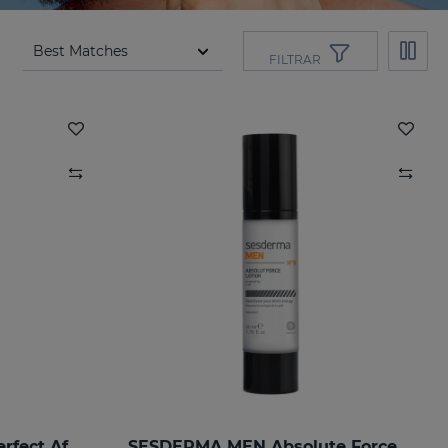
FILTRAR
SESDERMA MEN Skin Perfect After Shave Balm
SESDERMA MEN Absolute Force Lotion