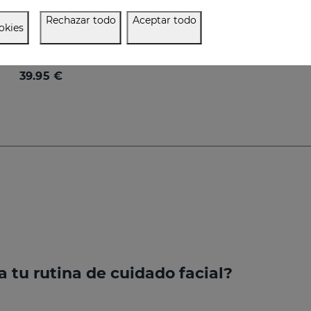
Rechazar todo
Aceptar todo
okies
SESDERMA MEN Supreme Antiaging Lotion
La antiedad definitiva para la piel masculina. Con retinol y ácido hialurónico
39.95 €
 tu rutina de cuidado facial?