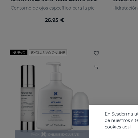
Contorno de ojos específico para la piel masculina. Ayuda a reducir y prevenir de los signos de fatiga
26.95 €
NUEVO
EXCLUSIVO ONLINE
En Sesderma uti
de nuestros sit
cookies
aquí.