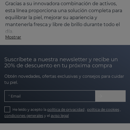
Gracias a su innovadora combinación de activos,
esta línea proporciona una solución completa para
equilibrar la piel, mejorar su apariencia y
mantenerla fresca y libre de brillo durante todo el
día.
Mostrar
Fórmula avanzada para el control del
exceso de grasa
SESBALANCE
utiliza ingredientes que ayudan a
Suscríbete a nuestra newsletter y recibe un
20% de descuento en tu próxima compra
regular la producción de grasa, como el ácido
salicílico y la niacinamida. Además, incluye activos
Obtén novedades, ofertas exclusivas y consejos para cuidar
renovadores como el retinol y el ácido mandélico
tu piel.
para mejorar la textura de la piel y activos
antioxidantes e hidratantes para terminar de
Email
complementar la fórmula. SESBALANCE incorpora
un activo matificante que ayuda mantener la piel
He leído y acepto la
política de privacidad
,
política de cookies
,
con el acabado mate perfecto.
condiciones generales
y el
aviso legal
Beneficios clave de SESBALANCE para