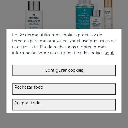
En Sesderma utilizamos cookies propias y de
terceros para mejorar y analizar el uso que haces de
nuestros site. Puede rechazarlas u obtener más
información sobre nuestra política de cookies
aquí.
Añadir
Añadir
SESBALANCE Sérum
PACK Antiedad Piel Grasa
Configurar cookies
Matificante rápida absorción
Rutina facial antiedad para piel grasa y mixta
34.95 €
82.95 €
Rechazar todo
Aceptar todo