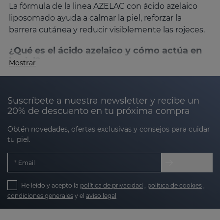
La fórmula de la linea AZELAC con ácido azelaico
liposomado ayuda a calmar la piel, reforzar la
barrera cutánea y reducir visiblemente las rojeces.
¿Qué es el ácido azelaico y cómo actúa en
la piel?
Mostrar
El ácido azelaico es un
ingrediente de origen
natural clave en dermatología por sus múltiples
beneficios
:
Suscríbete a nuestra newsletter y recibe un
20% de descuento en tu próxima compra
Obtén novedades, ofertas exclusivas y consejos para cuidar
Calmante
: reduce rojeces, ardor y sensación
tu piel.
de quemazón.
Seborregulador
: controla la secreción sebácea
Email
y normaliza la queratinización.
He leído y acepto la
política de privacidad
,
política de cookies
,
Despimentante suave
: atenúa las manchas
condiciones generales
y el
aviso legal
contribuyendo a un tono más uniforme.