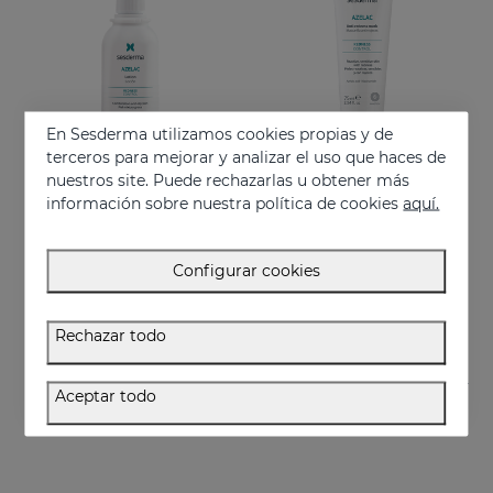
En Sesderma utilizamos cookies propias y de
terceros para mejorar y analizar el uso que haces de
nuestros site. Puede rechazarlas u obtener más
información sobre nuestra política de cookies
aquí.
Añadir
Añadir
AZELAC Loción
AZELAC Mascarilla Anti-Rojeces
Configurar cookies
Indicada para la piel grasa o con tendencia acneica
Mascarilla hidratante intensiva pensada especialmente para pieles sensibles, reactivas y con rojeces
26.95 €
29.95 €
Rechazar todo
Aceptar todo