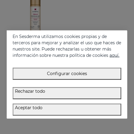
En Sesderma utilizamos cookies propias y de
terceros para mejorar y analizar el uso que haces de
nuestros site. Puede rechazarlas u obtener más
información sobre nuestra política de cookies
aquí.
Añadir
FERULAC Crema Gel Antioxidante
Configurar cookies
Combate el fotoenvejecimiento
61.95 €
Rechazar todo
Aceptar todo