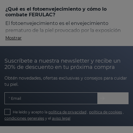
¿Qué es el fotoenvejecimiento y cómo lo
combate FERULAC?
El fotoenvejecimiento es el envejecimiento
prematuro de la piel provocado por la exposición
constante a factores externos como la radiación
Mostrar
ultravioleta, la contaminación, el estrés y el
tabaquismo. Estos agentes generan radicales libres
que dañan la estructura celular, provocando
Suscríbete a nuestra newsletter y recibe un
arrugas profundas, manchas, flacidez y una notable
20% de descuento en tu próxima compra
pérdida de elasticidad.
Obtén novedades, ofertas exclusivas y consejos para cuidar
tu piel.
FERULAC está diseñado específicamente para
ralentizar este proceso, ofreciendo una protección
Email
completa contra los daños causados ​​por estos
factores. Su acción antioxidante no sólo protege,
He leído y acepto la
política de privacidad
,
política de cookies
,
sino que también ayuda a corregir los signos
condiciones generales
y el
aviso legal
visibles del envejecimiento cutáneo.