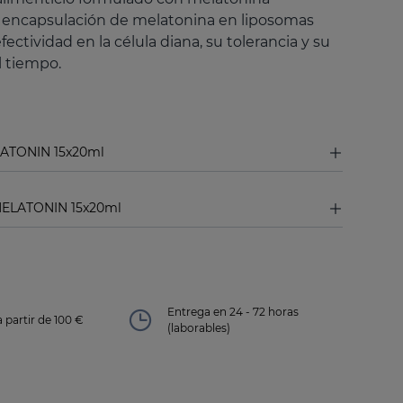
 encapsulación de melatonina en liposomas
ectividad en la célula diana, su tolerancia y su
l tiempo.
LATONIN 15x20ml
MELATONIN 15x20ml
Entrega en 24 - 72 horas
a partir de 100 €
(laborables)