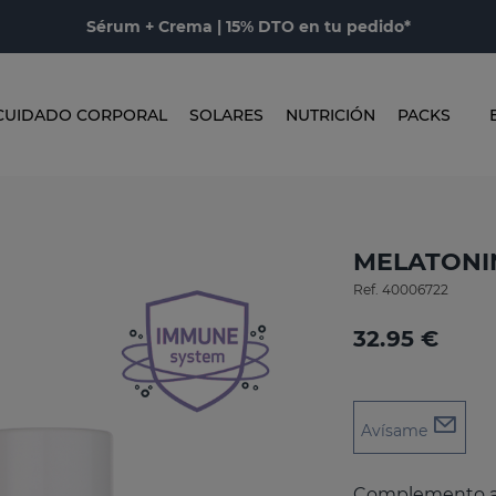
Sérum + Crema | 15% DTO en tu pedido*
CUIDADO CORPORAL
SOLARES
NUTRICIÓN
PACKS
MELATONIN
Ref.
40006722
32.95 €
Avísame
Complemento al