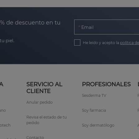
0% de descuento en tu
Email
u piel.
He leído y acepto la
política d
A
SERVICIO AL
PROFESIONALES
CLIENTE
Sesderma TV
Anular pedido
rano
Soy farmacia
Revisa el estado de tu
pedido
otech
Soy dermatólogo
Contacto