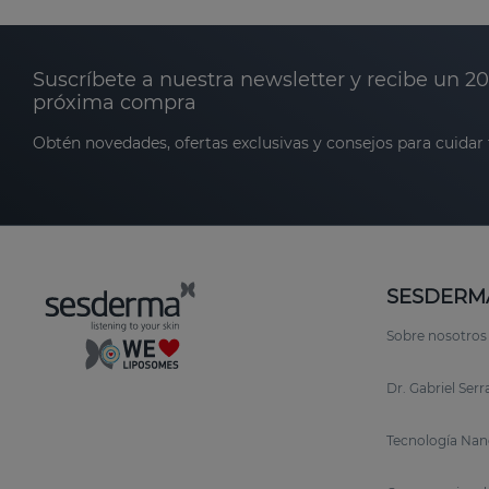
Suscríbete a nuestra newsletter y recibe un 2
próxima compra
Obtén novedades, ofertas exclusivas y consejos para cuidar t
SESDERM
Sobre nosotros
Dr. Gabriel Ser
Tecnología Nan