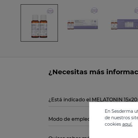
¿Necesitas más informa
¿Está indicado el MELATONIN 15x2
En Sesderma uti
de nuestros sit
Modo de empleo
cookies
aquí.