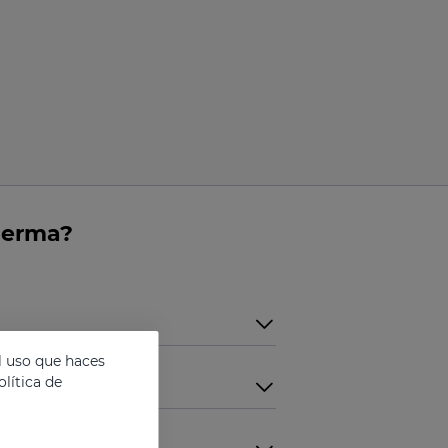
derma?
l uso que haces
lítica de