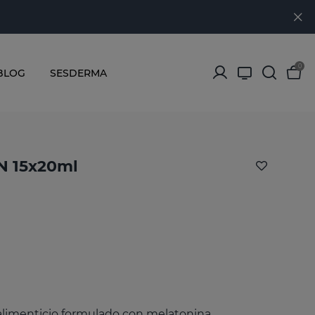
0
BLOG
SESDERMA
 15x20ml
imenticio formulado con melatonina