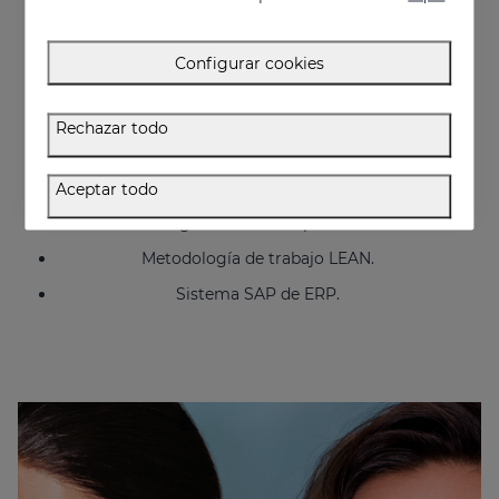
Certificado BPF. (BPF-Buenas Prácticas de
Fabricación de productos cosméticos de la
Agencia Española del Medicamento).
Configurar cookies
ISO 22716 Producto cosméticos: BPF-Buenas
prácticas de fabricación.
Rechazar todo
ISO 13485 Productos Sanitarios. Sistemas de
gestión de la calidad. Requisitos para fines
reglamentarios (Mediderma).
Aceptar todo
Manufacturing Execution System (MES), sistema
de gestión en tiempo real.
Metodología de trabajo LEAN.
Sistema SAP de ERP.