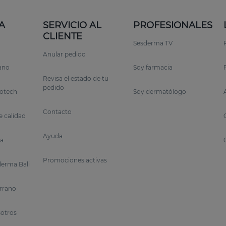
A
SERVICIO AL
PROFESIONALES
CLIENTE
Sesderma TV
Anular pedido
rano
Soy farmacia
Revisa el estado de tu
pedido
otech
Soy dermatólogo
Contacto
 calidad
Ayuda
a
Promociones activas
erma Bali
errano
sotros