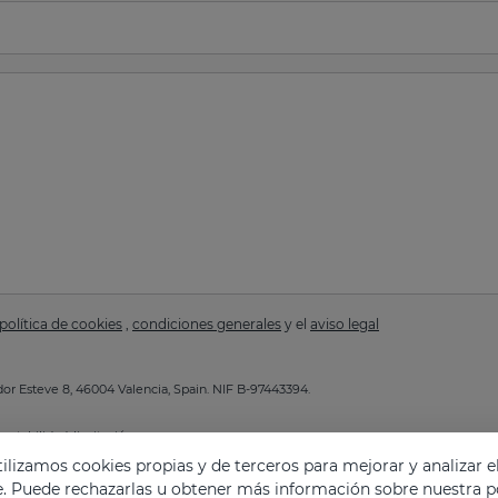
política de cookies
,
condiciones generales
y el
aviso legal
or Esteve 8, 46004 Valencia, Spain. NIF B-97443394.
ortabilidad, limitación.
a de Privacidad
.
lizamos cookies propias y de terceros para mejorar y analizar e
e. Puede rechazarlas u obtener más información sobre nuestra po