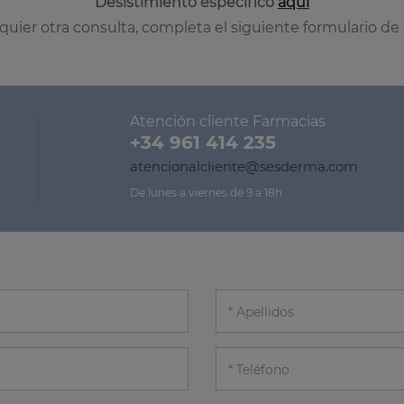
Desistimiento específico
aquí
quier otra consulta, completa el siguiente formulario de
Atención cliente Farmacias
+34 961 414 235
atencionalcliente@sesderma.com
De lunes a viernes de 9 a 18h
Apellidos
Teléfono