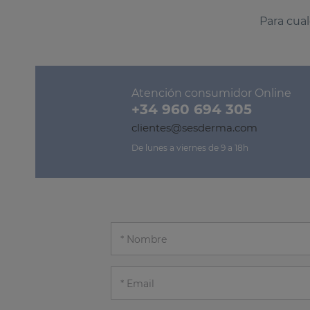
Para cual
Atención consumidor Online
+34 960 694 305
clientes@sesderma.com
De lunes a viernes de 9 a 18h
Nombre
Email