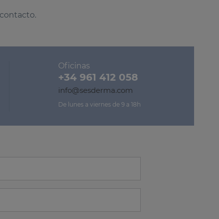
 contacto.
Oficinas
+34 961 412 058
info@sesderma.com
De lunes a viernes de 9 a 18h