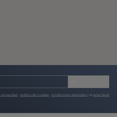
e privacidad
,
política de cookies
,
condiciones generales
y el
aviso legal