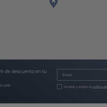
0% de descuento en tu
Email
u piel.
He leído y acepto la
política d