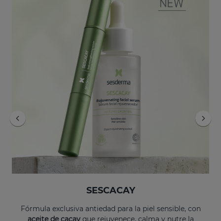
Añadir
Añadir
SESCACAY Sérum Fortificante De Uñas
EXOSES Anti-Aging Eye And Lip Contour
22.95 €
55.95 €
SESCACAY
Fórmula exclusiva antiedad para la piel sensible, con
aceite de cacay
que rejuvenece, calma y nutre la