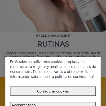
EXCLUSIVO ONLINE
RUTINAS
Preparamos para ti las rutinas perfectas para cada una de
tus preocupaciones. Descubre todas las promociones de esta
temporada.
En Sesderma utilizamos cookies propias y de
terceros para mejorar y analizar el uso que haces de
Ver todas
nuestros site. Puede rechazarlas u obtener más
información sobre nuestra política de cookies
aquí.
Configurar cookies
Rechazar todo