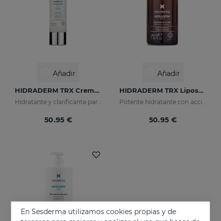
Añadir
Añadir
HIDRADERM TRX Crema Gel
HIDRADERM TRX Liposomal Serum
Hidratante y clarificante para pieles mixtas
Potente hidratante con acción despigmentante
50.95 €
50.95 €
En Sesderma utilizamos cookies propias y de