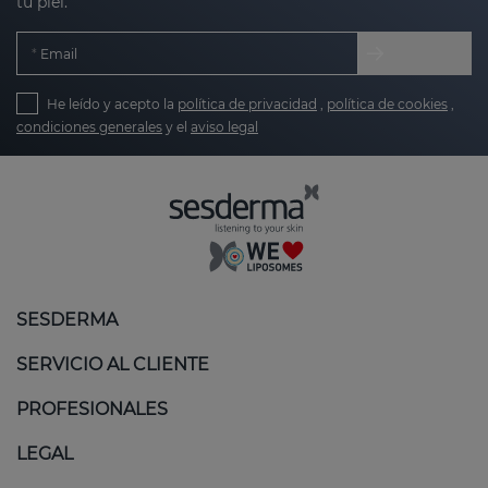
tu piel.
Email
He leído y acepto la
política de privacidad
,
política de cookies
,
condiciones generales
y el
aviso legal
SESDERMA
SERVICIO AL CLIENTE
PROFESIONALES
LEGAL