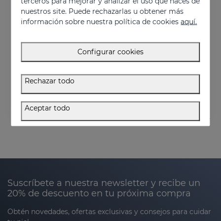
terceros para mejorar y analizar el uso que haces de
nuestros site. Puede rechazarlas u obtener más
información sobre nuestra política de cookies
aquí.
Añadir
Configurar cookies
HIDRADERM TRX Leche Corporal
Hidratante y clarificante de rápida absorción
Rechazar todo
27.95 €
Aceptar todo
Suscríbete a nuestra newsletter y recibe un
20% de descuento en tu próxima compra
Obtén novedades, ofertas exclusivas y consejos para cuidar