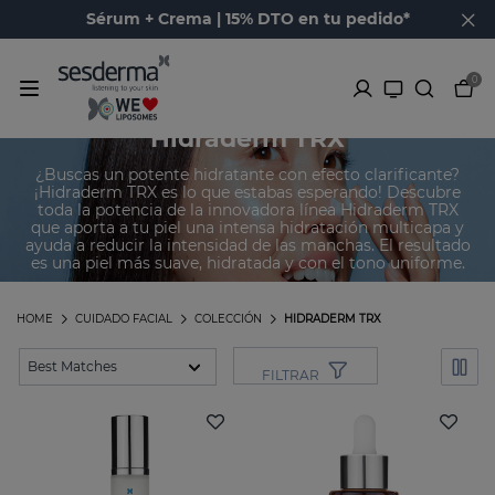
Sérum + Crema | 15% DTO en tu pedido*
0
Hidraderm TRX
¿Buscas un potente hidratante con efecto clarificante?
¡Hidraderm TRX es lo que estabas esperando! Descubre
toda la potencia de la innovadora línea Hidraderm TRX
que aporta a tu piel una intensa hidratación multicapa y
ayuda a reducir la intensidad de las manchas. El resultado
es una piel más suave, hidratada y con el tono uniforme.
HOME
CUIDADO FACIAL
COLECCIÓN
HIDRADERM TRX
FILTRAR