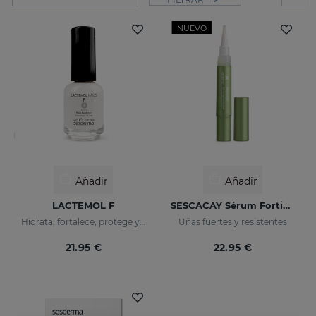
NUEVO
Añadir
Añadir
LACTEMOL F
SESCACAY Sérum Fortificante De Uñas
Hidrata, fortalece, protege y regula el crecimiento de las uñas.
Uñas fuertes y resistentes
21.95 €
22.95 €