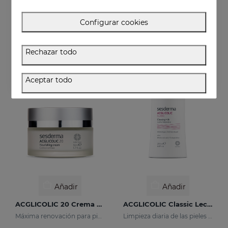
ACGLICOLIC S Gel
ACGLICOLIC 20 Crema Hidratante SPF 15
Configurar cookies
Renueva tu piel con niveles de eficacia nunca antes alcanzados
Renueva tu piel con niveles de eficacia nunca antes alcanzados
52.95 €
54.95 €
Rechazar todo
Aceptar todo
Añadir
Añadir
ACGLICOLIC 20 Crema Nutritiva
ACGLICOLIC Classic Leche Limpiadora
Máxima renovación para pieles maduras
Limpieza diaria de las pieles maduras.