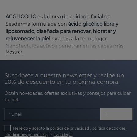
ACGLICOLIC
es la línea de cuidado facial de
Sesderma formulada con
ácido glicólico libre y
liposomado, diseñada para renovar, hidratar y
rejuvenecer la piel
. Gracias a la tecnología
Nanotech, los activos penetran en las capas más
Mostrar
profundas de la epidermis, asegurando una eficacia
máxima con alta tolerancia.
Beneficios clave de la línea ACGLICOLIC
Suscríbete a nuestra newsletter y recibe un
20% de descuento en tu próxima compra
Obtén novedades, ofertas exclusivas y consejos para cuidar
Renovación celular
: el ácido glicólico exfolia
tu piel.
suavemente, eliminando células muertas y
estimulando la regeneración.
Email
Hidratación profunda
: ingredientes como el
He leído y acepto la
política de privacidad
,
política de cookies
,
ácido hialurónico y la vitamina E mantienen la
condiciones generales
y el
aviso legal
piel hidratada y suave.