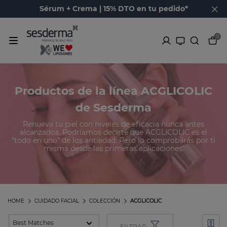
Sérum + Crema | 15% DTO en tu pedido*
0
Productos de la línea ACGLICOLIC
de Sesderma
Renueva tu piel con niveles de eficacia nunca antes
alcanzados. Podríamos decirte que ACGLICOLIC es el
“todo en uno” de los antiedad. Pero lo comprobarás por ti
misma desde las primeras aplicaciones.
HOME
CUIDADO FACIAL
COLECCIÓN
ACGLICOLIC
FILTRAR