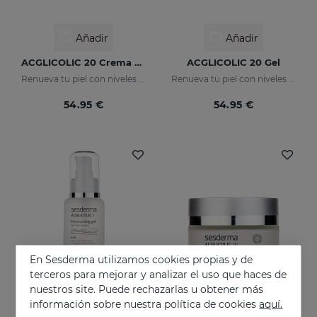
Añadir
Añadir
ACGLICOLIC 20 Crema Gel
ACGLICOLIC 20 Gel
Renueva tu piel con niveles de eficacia nunca antes alcanzados
Renueva tu piel con niveles de eficacia nunca antes alcanzados
54.95 €
54.95 €
En Sesderma utilizamos cookies propias y de
terceros para mejorar y analizar el uso que haces de
nuestros site. Puede rechazarlas u obtener más
información sobre nuestra política de cookies
aquí.
Añadir
Añadir