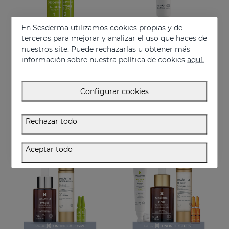
En Sesderma utilizamos cookies propias y de
terceros para mejorar y analizar el uso que haces de
nuestros site. Puede rechazarlas u obtener más
información sobre nuestra política de cookies
aquí.
Añadir
Añadir
FACTOR G Renew Ampollas Bioestimulantes
FACTOR G Renew Contorno De Ojos
Configurar cookies
Ampollas de efecto flash reafirmante
Crema antiedad para la zona del contorno de ojos
32.95 €
37.95 €
Rechazar todo
EXCLUSIVO ONLINE
EXCLUSIVO ONLINE
Aceptar todo