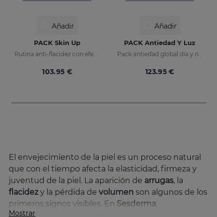
Añadir
Añadir
PACK Skin Up
PACK Antiedad Y Luz
Rutina anti-flacidez con efecto tensor inmediato
Pack antiedad global día y noche
103.95 €
123.95 €
El envejecimiento de la piel es un proceso natural
que con el tiempo afecta la elasticidad, firmeza y
juventud de la piel. La aparición de
arrugas
, la
flacidez
y la pérdida de
volumen
son algunos de los
primeros signos visibles. En
Sesderma
,
Mostrar
entendemos estas preocupaciones y hemos