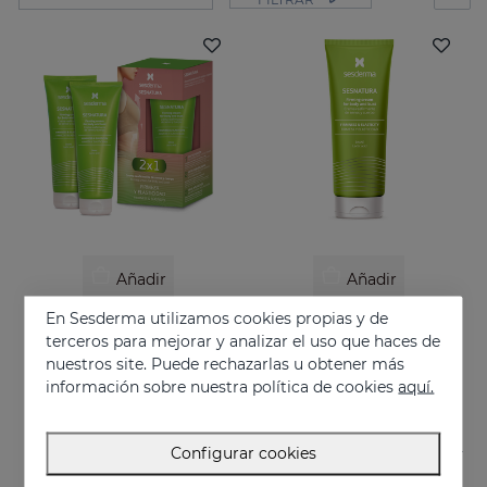
Añadir
Añadir
En Sesderma utilizamos cookies propias y de
SESNATURA Duplo
SESNATURA Crema Reafirmante Senos Y Cuerpo
terceros para mejorar y analizar el uso que haces de
Reafirma y tonifica tu piel
Crema reafirmante de senos y cuerpo
nuestros site. Puede rechazarlas u obtener más
39.95 €
39.95 €
información sobre nuestra política de cookies
aquí.
Configurar cookies