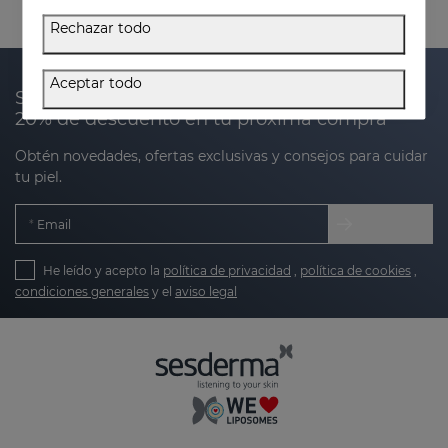
Rechazar todo
Aceptar todo
Suscríbete a nuestra newsletter y recibe un
20% de descuento en tu próxima compra
Obtén novedades, ofertas exclusivas y consejos para cuidar
tu piel.
Email
He leído y acepto la
política de privacidad
,
política de cookies
,
condiciones generales
y el
aviso legal