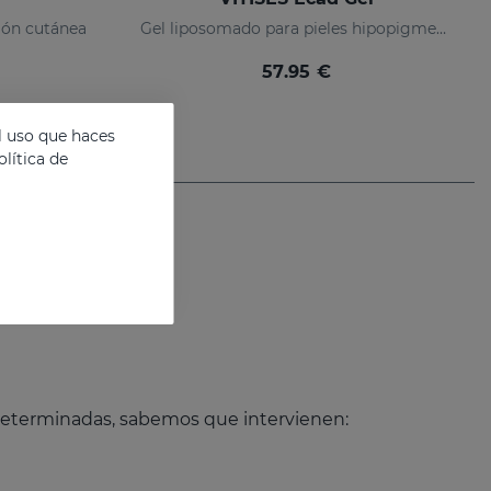
ión cutánea
Gel liposomado para pieles hipopigmentadas
57.95 €
l uso que haces
lítica de
 determinadas, sabemos que intervienen: