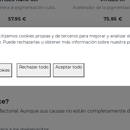
Regula y acelera la pigmentación cutánea
Acelerador de la pigmentac
57.95 €
75.95 €
lizamos cookies propias y de terceros para mejorar y analizar e
e. Puede rechazarlas u obtener más información sobre nuestra po
Rechazar todo
Aceptar todo
okies
ce?
ltifactorial. Aunque sus causas no están completamente
aca a los melanocitos.