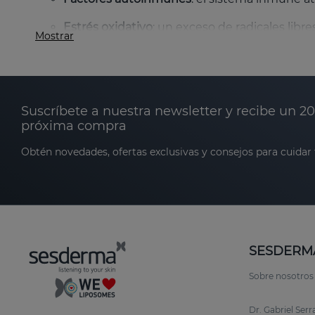
Estrés oxidativo
: un exceso de radicales libre
Mostrar
Factores genéticos
: antecedentes familiares
Factores ambientales o estrés
: pueden hacer
Suscríbete a nuestra newsletter y recibe un 2
próxima compra
Las manchas blancas pueden localizarse en diferen
vitíligo puede impactar en la autoestima y calidad
Obtén novedades, ofertas exclusivas y consejos para cuidar t
Si estás interesada en productos para vitíligo pu
Cuidado de la piel con vitíligo
Se pueden emplear activos que ayuden a:
SESDERM
Frenar el proceso de despigmentación e indu
Sobre nosotros
Combatir el estrés oxidativo.
Dr. Gabriel Ser