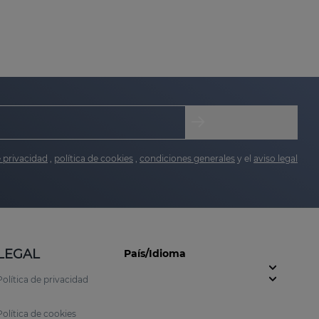
les. Aunque no es contagioso ni doloroso, el
e privacidad
,
política de cookies
,
condiciones generales
y el
aviso legal
timanchas faciales
o nuestros
protectores solares
LEGAL
País/Idioma
Política de privacidad
Política de cookies