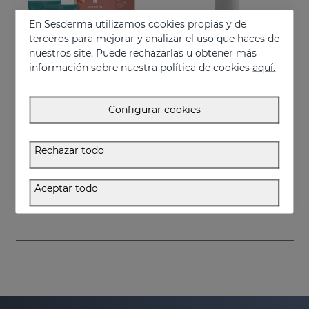
En Sesderma utilizamos cookies propias y de
terceros para mejorar y analizar el uso que haces de
nuestros site. Puede rechazarlas u obtener más
información sobre nuestra política de cookies
aquí.
Configurar cookies
Añadir
Añadir
Rechazar todo
ESTRYSES Duplo
ESTRYSES SERUM FORTE Antiestrias
Previene y mejora las estrías
Tratamiento intensivo de choque de las estrías instaladas (de color blanco nacarado).
Aceptar todo
34.95 €
34.95 €