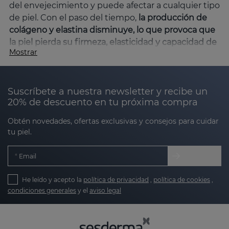
del envejecimiento y puede afectar a cualquier tipo
de piel. Con el paso del tiempo,
la producción de
colágeno y elastina disminuye, lo que provoca que
la piel pierda su firmeza, elasticidad y capacidad de
Mostrar
regeneración.
En
Sesderma
, contamos con una
amplia gama de productos específicos que ayudan
a combatir la flacidez y mejorar la elasticidad de la
Suscríbete a nuestra newsletter y recibe un
piel, proporcionando resultados visibles y
20% de descuento en tu próxima compra
duraderos.
Obtén novedades, ofertas exclusivas y consejos para cuidar
¿Qué causa la flacidez facial?
tu piel.
La flacidez facial es una
consecuencia natural del
envejecimiento, pero también puede verse
Email
acelerada
por factores como la exposición excesiva
al sol, el tabaco, el estrés oxidativo, factores
He leído y acepto la
política de privacidad
,
política de cookies
,
genéticos y hábitos alimenticios poco saludables,
condiciones generales
y el
aviso legal
entre otros. La flacidez facial suele manifestarse
más visiblemente en ciertas zonas del rostro donde
la piel es más fina,
principalmente en áreas como el