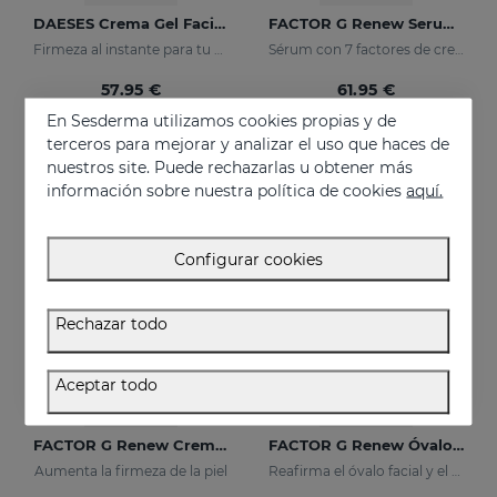
DAESES Crema Gel Facial Reafirmante
FACTOR G Renew Serum Liposomado
Firmeza al instante para tu piel
Sérum con 7 factores de crecimiento
57.95 €
61.95 €
En Sesderma utilizamos cookies propias y de
terceros para mejorar y analizar el uso que haces de
nuestros site. Puede rechazarlas u obtener más
información sobre nuestra política de cookies
aquí.
Configurar cookies
Rechazar todo
Aceptar todo
Añadir
Añadir
FACTOR G Renew Crema Rejuvenecedora
FACTOR G Renew Óvalo Facial & Cuello
Aumenta la firmeza de la piel
Reafirma el óvalo facial y el cuello