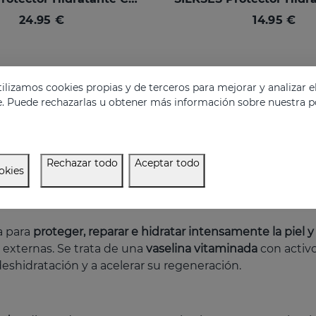
24.95 €
14.95 €
lizamos cookies propias y de terceros para mejorar y analizar e
e. Puede rechazarlas u obtener más información sobre nuestra po
Rechazar todo
Aceptar todo
okies
a para
proteger, reparar e hidratar intensamente la piel y 
externas. Se trata de una
vaselina vitaminada
con activo
deshidratación y a acelerar su regeneración.