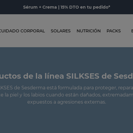
Sérum + Crema | 15% DTO en tu pedido*
CUIDADO CORPORAL
SOLARES
NUTRICIÓN
PACKS
uctos de la línea SILKSES de Ses
ILKSES de Sesderma está formulada para proteger, reparar
 la piel y los labios cuando están dañados, extremada
expuestos a agresiones externas.