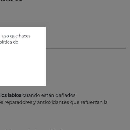
l uso que haces
lítica de
los labios
cuando están dañados,
s reparadores y antioxidantes que refuerzan la