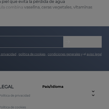
a piel que evita la pérdida de agua
rmula combina
vaselina, ceras vegetales, vitaminas
 de pieles sensibles, zonas debilitadas o labios
e privacidad
,
política de cookies
,
condiciones generales
y el
aviso legal
LEGAL
País/Idioma
Política de privacidad
Política de cookies