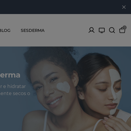
0
BLOG
SESDERMA
derma
 e hidratar
mente secos o