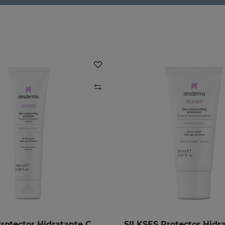
SILKSES Protector Hidratante Cutáneo 100 Ml