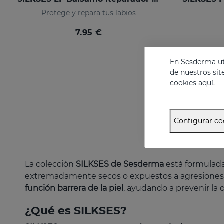
Protege y repara tus labios
7.95 €
En Sesderma uti
de nuestros sit
cookies
aquí.
Configurar co
La colección
SILKSES de Sesderma
está formulad
extremadamente secos o expuestos a agresiones 
función barrera de la piel
, ayudando a prevenir la 
¿Qué es SILKSES?