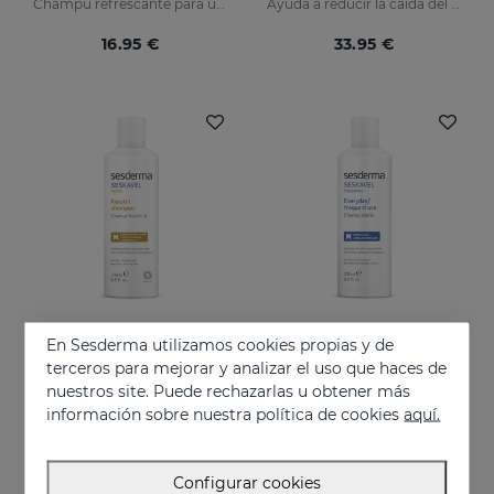
Champú refrescante para un cabello suelto y libre de caspa.
Ayuda a reducir la caída del cabello
16.95 €
33.95 €
En Sesderma utilizamos cookies propias y de
Añadir
Añadir
terceros para mejorar y analizar el uso que haces de
nuestros site. Puede rechazarlas u obtener más
SESKAVEL REPAIR Champú Keratina
SESKAVEL Frequence Champú Frecuencia
información sobre nuestra política de cookies
aquí.
Reconstruye la fibra capilar y evita el encrespamiento.
Aporta suavidad y flexibilidad al cabello, protegiéndolo del daño oxidativo y los agentes externos.
14.95 €
16.95 €
Configurar cookies