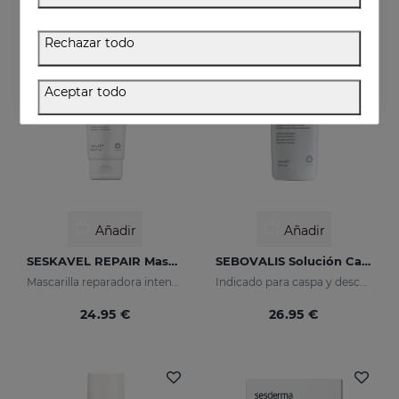
Rechazar todo
Aceptar todo
Añadir
Añadir
SESKAVEL REPAIR Mascarilla Keratina
SEBOVALIS Solución Capilar
Mascarilla reparadora intensiva que reconstruye, nutre el cabello y evita el encrespamiento.
Indicado para caspa y descamaciones del cuero cabelludo
24.95 €
26.95 €