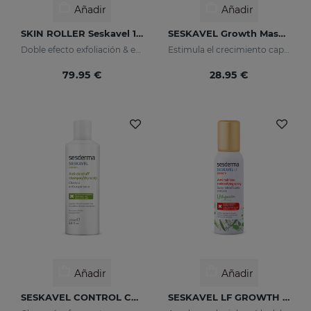
Añadir
Añadir
SKIN ROLLER Seskavel 10ml
SESKAVEL Growth Mascarilla Anticaída
Doble efecto exfoliación & eficacia
Estimula el crecimiento capilar
79.95 €
28.95 €
Añadir
Añadir
SESKAVEL CONTROL Champú Anticaspa - Seca
SESKAVEL LF GROWTH Anti-Hair Loss Redensifying Spray