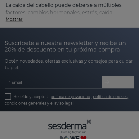
La caída del cabello puede deberse a múltiples
factores: cambios hormonales, estrés, caída
Mostrar
estacional, postparto o alopecia androgenética.
Cuando el ciclo folicular se altera y aumenta el
porcentaje de cabellos en fase de caída (telógena),
Suscríbete a nuestra newsletter y recibe un
el pelo pierde densidad, grosor y volumen.
20% de descuento en tu próxima compra
La línea SESKAVEL Growth está formulada para
Obtén novedades, ofertas exclusivas y consejos para cuidar
ayudar a:
tu piel.
Email
Fortalecer el folículo piloso
He leído y acepto la
política de privacidad
,
política de cookies
,
Mejorar la microcirculación del cuero
condiciones generales
y el
aviso legal
cabelludo
Estimular el crecimiento del cabello
Reducir la caída capilar