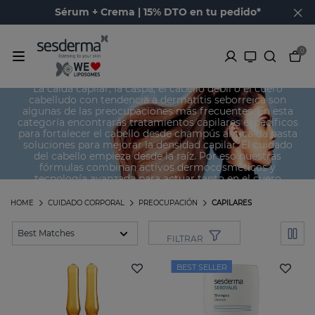
Sérum + Crema | 15% DTO en tu pedido*
0
Capilares
La caída capilar, la caspa, el cabello débil o el cuero
cabelludo con tendencia a dermatitis seborreica son
algunas de las preocupaciones más frecuentes. En esta
categoría encontrarás tratamientos capilares específicos
para fortalecer el cabello desde champús anticaída hasta
soluciones para mejorar la densidad capilar. El cuidado
del cabello empieza desde la raíz. Por eso nuestras
fórmulas combinan activos dermocosméticos y
tecnología avanzada para actuar tanto en el cuero
cabelludo como en la fibra capilar.
HOME
CUIDADO CORPORAL
PREOCUPACIÓN
CAPILARES
FILTRAR
BEST SELLER