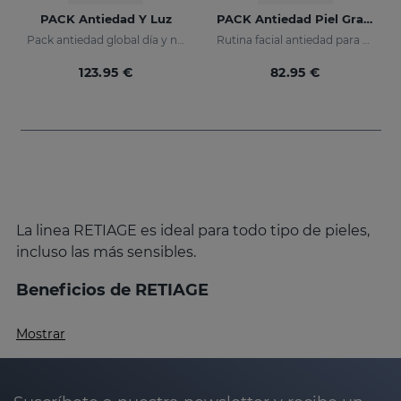
PACK Antiedad Y Luz
PACK Antiedad Piel Grasa
Pack antiedad global día y noche
Rutina facial antiedad para piel grasa y mixta
123.95 €
82.95 €
La linea RETIAGE es ideal para todo tipo de pieles,
incluso las más sensibles.
Beneficios de RETIAGE
Acción antiedad integral:
Mostrar
RETIAGE
ha sido diseñado para proporcionar una
acción antiedad integral que
previene y corrige los