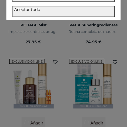
Aceptar todo
Añadir
Añadir
RETIAGE Mist
PACK Superingredientes
Implacable contra las arrugas, delicado con tu piel
Rutina completa de máxima hidratación, luminosidad y acción antiedad.
27.95 €
74.95 €
EXCLUSIVO ONLINE
EXCLUSIVO ONLINE
Añadir
Añadir