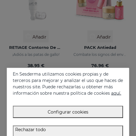
Añadir
Añadir
RETIAGE Contorno De Ojos
PACK Antiedad
¡Adiós a las patas de gallo!
Combate los signos del envejecimiento
38.95 €
76.96 €
En Sesderma utilizamos cookies propias y de
terceros para mejorar y analizar el uso que haces de
nuestros site. Puede rechazarlas u obtener más
EXCLUSIVO ONLINE
información sobre nuestra política de cookies
aquí.
Configurar cookies
Rechazar todo