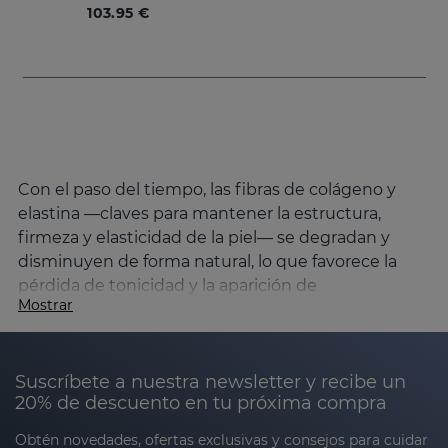
103.95 €
Con el paso del tiempo, las fibras de colágeno y
elastina —claves para mantener la estructura,
firmeza y elasticidad de la piel— se degradan y
disminuyen de forma natural, lo que favorece la
pérdida de tonicidad y la aparición de
Mostrar
descolgamiento cutáneo, para combatirlo
Sesderma ha creado la línea DAESES.
Causas de la pérdida de firmeza en la piel y
Suscríbete a nuestra newsletter y recibe un
cómo mejorarla
20% de descuento en tu próxima compra
El envejecimiento de la piel es un proceso natural
Obtén novedades, ofertas exclusivas y consejos para cuidar