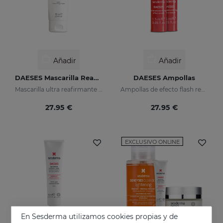
Añadir
Añadir
DAESES Mascarilla Reafirmante
DAESES Ampollas
Mascarilla ultra reafirmante semanal
Ampollas de efecto flash reafirmante
27.95 €
27.95 €
EXCLUSIVO ONLINE
En Sesderma utilizamos cookies propias y de