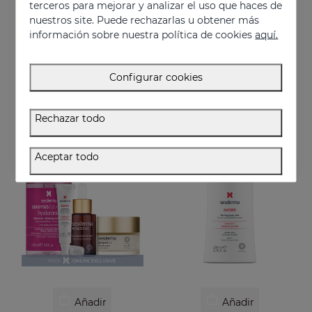
terceros para mejorar y analizar el uso que haces de
nuestros site. Puede rechazarlas u obtener más
información sobre nuestra política de cookies
aquí.
Añadir
Añadir
DAESES Contorno De Ojos Y Labios
PACK Trío Perfecto Efecto Lifting
Configurar cookies
Efecto lifting inmediato y duradero
Rutina firmeza al instante
36.95 €
76.95 €
Rechazar todo
EXCLUSIVO ONLINE
Aceptar todo
Añadir
Añadir