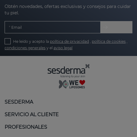
Obtén novedades, ofertas exclusivas y consejos para cuidar
tu piel.
Email
He leído y acepto la
política de privacidad
,
política de cookies
,
condiciones generales
y el
aviso legal
SESDERMA
SERVICIO AL CLIENTE
PROFESIONALES