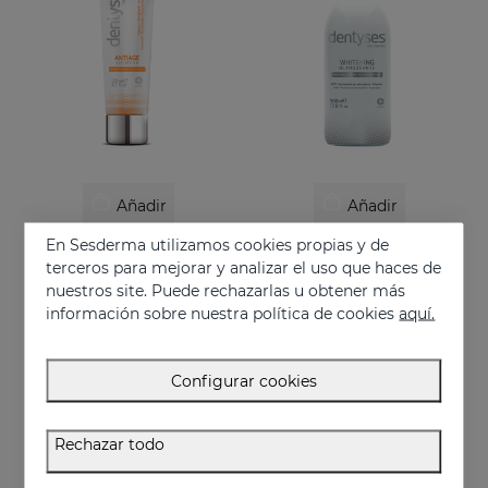
Añadir
Añadir
En Sesderma utilizamos cookies propias y de
DENTYSES Pasta Antiage
DENTYSES Colutorio Efecto Blanqueante
terceros para mejorar y analizar el uso que haces de
Pasta dentífrica que previene los signos del envejecimiento bucal
Colutorio que reduce la aparición de la placa bacteriana
nuestros site. Puede rechazarlas u obtener más
9.95 €
16.95 €
información sobre nuestra política de cookies
aquí.
Configurar cookies
Rechazar todo