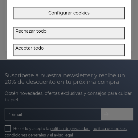
Email de pedido
Configurar cookies
Código Postal (Dirección de facturación)
Rechazar todo
Comprobar estado
Aceptar todo
Suscríbete a nuestra newsletter y recibe un
20% de descuento en tu próxima compra
Obtén novedades, ofertas exclusivas y consejos para cuidar
tu piel.
Email
He leído y acepto la
política de privacidad
,
política de cookies
,
condiciones generales
y el
aviso legal