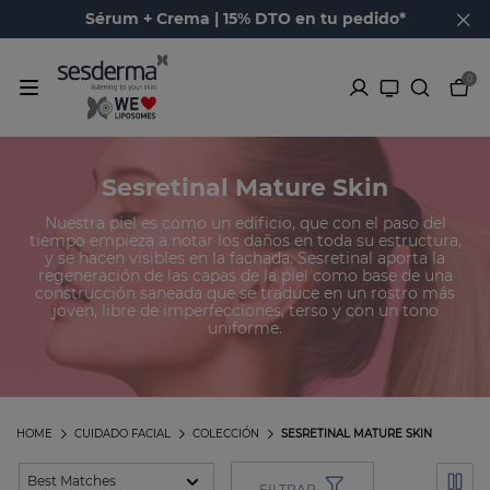
Sérum + Crema | 15% DTO en tu pedido*
0
Sesretinal Mature Skin
Nuestra piel es como un edificio, que con el paso del
tiempo empieza a notar los daños en toda su estructura,
y se hacen visibles en la fachada. Sesretinal aporta la
regeneración de las capas de la piel como base de una
construcción saneada que se traduce en un rostro más
joven, libre de imperfecciones, terso y con un tono
uniforme.
HOME
CUIDADO FACIAL
COLECCIÓN
SESRETINAL MATURE SKIN
FILTRAR