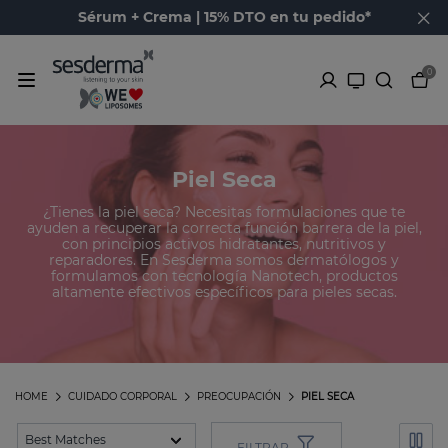
Sérum + Crema | 15% DTO en tu pedido*
0
Piel Seca
¿Tienes la piel seca? Necesitas formulaciones que te
ayuden a recuperar la correcta función barrera de la piel,
con principios activos hidratantes, nutritivos y
reparadores. En Sesderma somos dermatólogos y
formulamos con tecnología Nanotech, productos
altamente efectivos específicos para pieles secas.
HOME
CUIDADO CORPORAL
PREOCUPACIÓN
PIEL SECA
FILTRAR