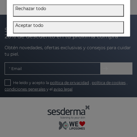
Rechazar todo
Aceptar todo
Suscríbete a nuestra newsletter y recibe un
20% de descuento en tu próxima compra
Obtén novedades, ofertas exclusivas y consejos para cuidar
tu piel.
Email
He leído y acepto la
política de privacidad
,
política de cookies
,
condiciones generales
y el
aviso legal