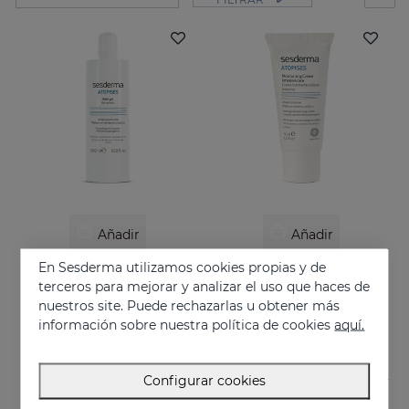
Añadir
Añadir
En Sesderma utilizamos cookies propias y de
ATOPISES Gel De Baño
ATOPISES Crema Hidratante Cuidado Intensivo
terceros para mejorar y analizar el uso que haces de
Higiene diaria para pieles con tendencia atópica
Cuidado intensivo para pieles con tendencia atópica
nuestros site. Puede rechazarlas u obtener más
12.95 €
26.95 €
información sobre nuestra política de cookies
aquí.
Configurar cookies