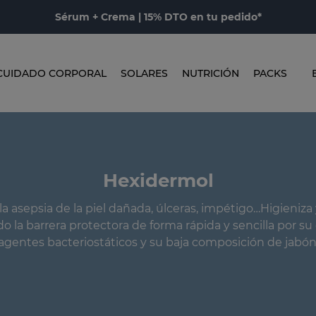
Sérum + Crema | 15% DTO en tu pedido*
CUIDADO CORPORAL
SOLARES
NUTRICIÓN
PACKS
Hexidermol
 asepsia de la piel dañada, úlceras, impétigo…Higieniza 
ndo la barrera protectora de forma rápida y sencilla por s
agentes bacteriostáticos y su baja composición de jabón