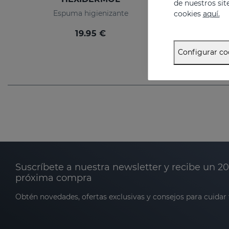
de nuestros sit
Espuma higienizante
cookies
aquí.
19.95 €
Configurar co
Suscríbete a nuestra newsletter y recibe un 2
próxima compra
Obtén novedades, ofertas exclusivas y consejos para cuidar t