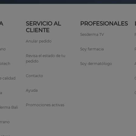
A
SERVICIO AL
PROFESIONALES
CLIENTE
Sesderma TV
Anular pedido
rano
Soy farmacia
Revisa el estado de tu
pedido
otech
Soy dermatólogo
Contacto
 calidad
Ayuda
a
Promociones activas
erma Bali
errano