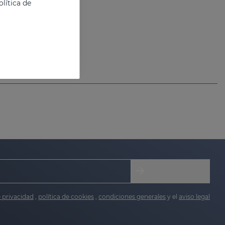
lítica de
e privacidad
,
política de cookies
,
condiciones generales
y el
aviso legal