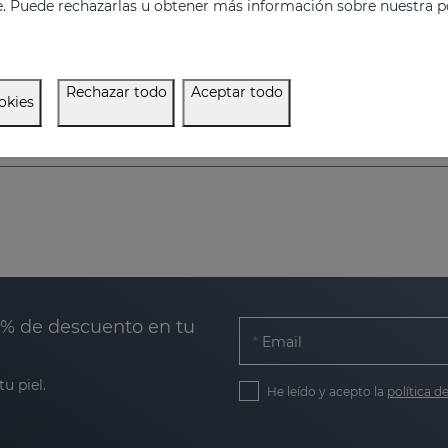
e. Puede rechazarlas u obtener más información sobre nuestra po
Rechazar todo
Aceptar todo
okies
0% de descuento en tu
Email
u piel.
He leído y acepto la
política d