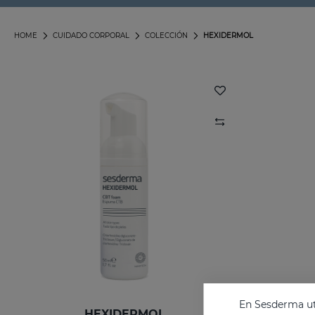
HOME
CUIDADO CORPORAL
COLECCIÓN
HEXIDERMOL
En Sesderma uti
HEXIDERMOL