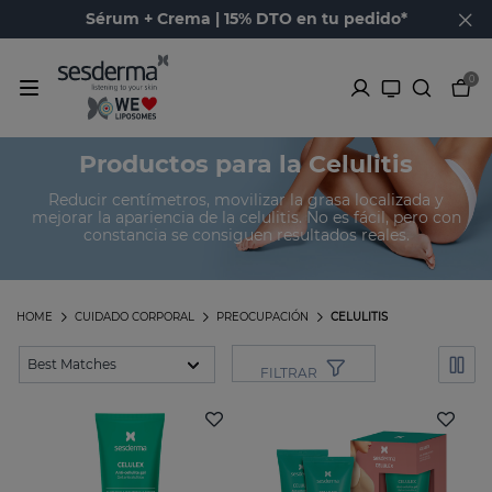
Sérum + Crema | 15% DTO en tu pedido*
0
Productos para la Celulitis
Reducir centímetros, movilizar la grasa localizada y
mejorar la apariencia de la celulitis. No es fácil, pero con
constancia se consiguen resultados reales.
HOME
CUIDADO CORPORAL
PREOCUPACIÓN
CELULITIS
FILTRAR