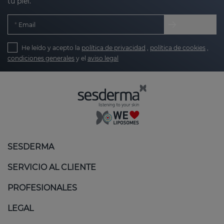
tu piel.
Email
He leído y acepto la
política de privacidad
,
política de cookies
,
condiciones generales
y el
aviso legal
SESDERMA
SERVICIO AL CLIENTE
PROFESIONALES
LEGAL