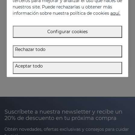
terceros para mejorar y analizar el uso que haces de
nuestros site. Puede rechazarlas u obtener más
información sobre nuestra política de cookies
aquí.
Añadir
Configurar cookies
SESCELULEX Cápsulas Blandas
Complemento alimenticio con extracto de té verde
Rechazar todo
36.95 €
Aceptar todo
Suscríbete a nuestra newsletter y recibe un
20% de descuento en tu próxima compra
Obtén novedades, ofertas exclusivas y consejos para cuidar