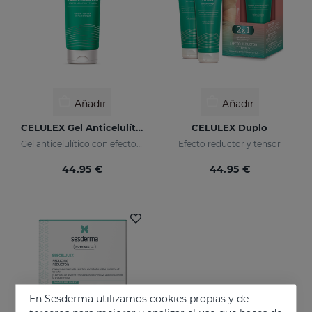
Añadir
Añadir
CELULEX Gel Anticelulítico
CELULEX Duplo
Gel anticelulítico con efecto reductor y tensor
Efecto reductor y tensor
44.95 €
44.95 €
En Sesderma utilizamos cookies propias y de