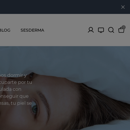
0
BLOG
SESDERMA
mos dormir y
cuparte por tu
ulada con
conseguir que
as, tu piel se