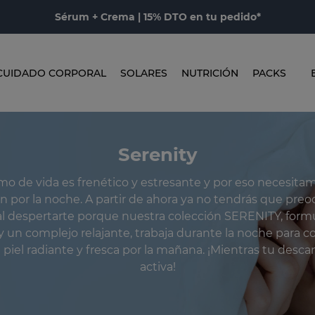
Sérum + Crema | 15% DTO en tu pedido*
CUIDADO CORPORAL
SOLARES
NUTRICIÓN
PACKS
Serenity
mo de vida es frenético y estresante y por eso necesita
n por la noche. A partir de ahora ya no tendrás que preo
al despertarte porque nuestra colección SERENITY, form
 un complejo relajante, trabaja durante la noche para 
piel radiante y fresca por la mañana. ¡Mientras tu descans
activa!