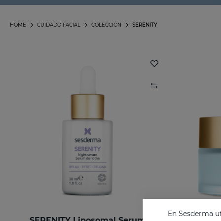
HOME
CUIDADO FACIAL
COLECCIÓN
SERENITY
En Sesderma uti
SERENITY Liposomal Serum
SEREN