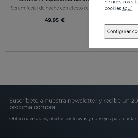
de nuestros sit
Serum facial de noche con efecto relajante
Cr
cookies
aquí.
49.95 €
Configurar co
Suscríbete a nuestra newsletter y recibe un 2
próxima compra
Obtén novedades, ofertas exclusivas y consejos para cuidar t