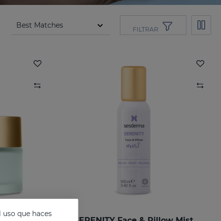
FILTRAR
l uso que haces
De Noche
SERENITY Face & Pillow Mist