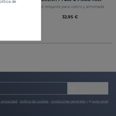
lítica de
Mascarilla de Noche con efecto "8 horas de sueño"
Mist relajante para rostro y almohada
32.95 €
e privacidad
,
política de cookies
,
condiciones generales
y el
aviso legal