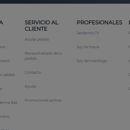
A
SERVICIO AL
PROFESIONALES
CLIENTE
Sesderma TV
Anular pedido
rano
Soy farmacia
Revisa el estado de tu
pedido
otech
Soy dermatólogo
Contacto
 calidad
Ayuda
a
Promociones activas
erma Bali
errano