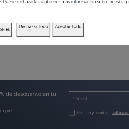
e. Puede rechazarlas u obtener más información sobre nuestra po
ema facial de noche
49.95 €
34.95 €
Rechazar todo
Aceptar todo
okies
0% de descuento en tu
Email
u piel.
He leído y acepto la
política d