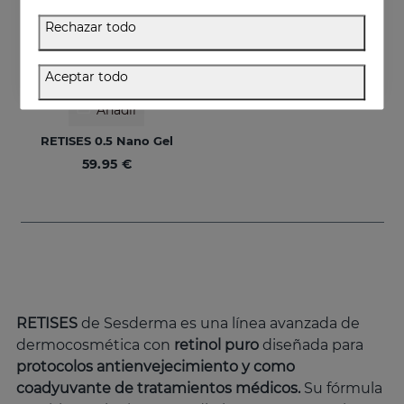
Rechazar todo
Aceptar todo
Añadir
RETISES 0.5 Nano Gel
59.95 €
RETISES
de Sesderma es una línea avanzada de
dermocosmética con
retinol puro
diseñada para
protocolos antienvejecimiento y como
coadyuvante de tratamientos médicos.
Su fórmula