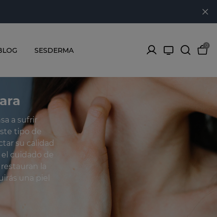
0
BLOG
SESDERMA
cara
a a sufrir
ste tipo de
tar su calidad
 el cuidado de
restauran la
irás una piel