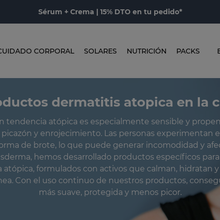
Sérum + Crema | 15% DTO en tu pedido*
CUIDADO CORPORAL
SOLARES
NUTRICIÓN
PACKS
ductos dermatitis atopica en la 
on tendencia atópica es especialmente sensible y propens
picazón y enrojecimiento. Las personas experimentan e
orma de brote, lo que puede generar incomodidad y afec
esderma, hemos desarrollado productos específicos para
a atópica, formulados con activos que calman, hidratan y 
nea. Con el uso continuo de nuestros productos, consegu
más suave, protegida y menos picor.