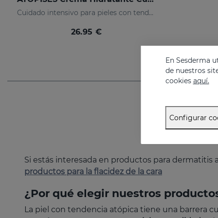
Cuidado intensivo para pieles con tendencia atópica
26.95 €
En Sesderma uti
de nuestros sit
cookies
aquí.
Configurar co
Si estás interesada en productos para dermatitis
productos para la flacidez de la cara
¿Por qué elegir nuestros producto
La piel con tendencia atópica tiene una barrera