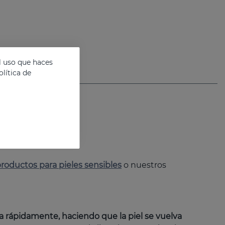
l uso que haces
lítica de
roductos para pieles sensibles
o nuestros
a rápidamente, haciendo que la piel se vuelva