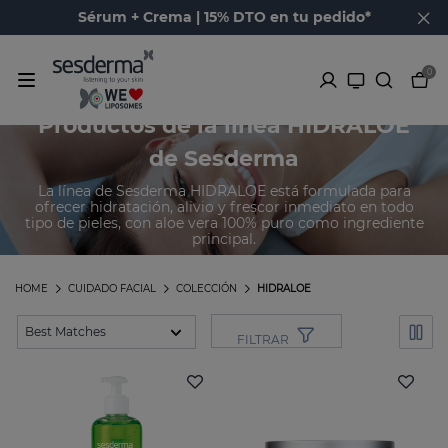
Sérum + Crema | 15% DTO en tu pedido*
0
Productos de la línea HIDRALOE
de Sesderma
La línea de Sesderma HIDRALOE está formulada para
ofrecer hidratación, alivio y frescor inmediato en todo
tipo de pieles, con aloe vera 100% puro como ingrediente
principal.
HOME
CUIDADO FACIAL
COLECCIÓN
HIDRALOE
FILTRAR