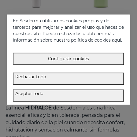
En Sesderma utilizamos cookies propias y de
Añadir
Añadir
terceros para mejorar y analizar el uso que haces de
nuestros site. Puede rechazarlas u obtener más
HIDRALOE Contorno De Ojos
HIDRALOE Gel De Baño
información sobre nuestra política de cookies
aquí.
Hidratanta, descongestiona, calma y regenera
Hidrata, alivia y protege tu piel
21.95 €
10.95 €
Configurar cookies
Rechazar todo
Aceptar todo
La línea
HIDRALOE
de Sesderma es una línea
esencial, eficaz y bien tolerada, pensada para el
cuidado diario de la piel cuando necesita confort,
hidratación y sensación calmante, sin fórmulas