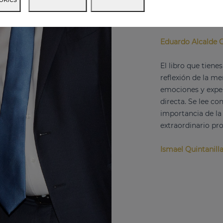
escribiendo un cap
humanos que dejan
Eduardo Alcalde 
El libro que tiene
reflexión de la m
emociones y exper
directa. Se lee co
importancia de la 
extraordinario pr
Ismael Quintanill