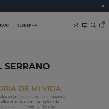
0
BLOG
SESDERMA
L SERRANO
RIA DE MI VIDA
dos en las aplicaciones de la medicina
 reflexión de la memoria, repleto de
na y su vocación por ayudar a las