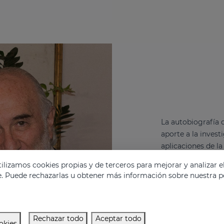
La autobiografía 
aporte a la invest
aplicaciones de la
manera de mantene
lizamos cookies propias y de terceros para mejorar y analizar e
empírico y la par
e. Puede rechazarlas u obtener más información sobre nuestra po
internacionales, l
introducción en 
contrastados, sin 
merecida en la qu
Rechazar todo
Aceptar todo
okies