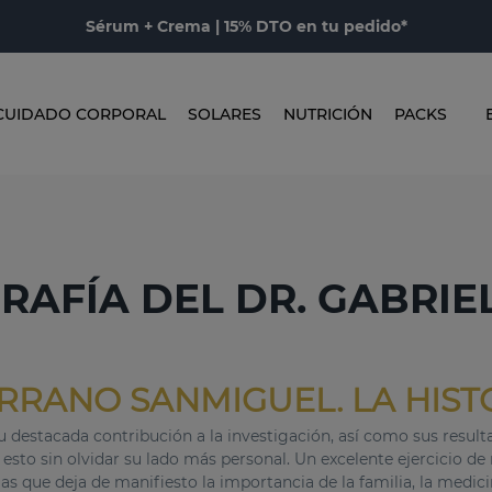
Sérum + Crema | 15% DTO en tu pedido*
CUIDADO CORPORAL
SOLARES
NUTRICIÓN
PACKS
RAFÍA DEL DR. GABRIE
ERRANO SANMIGUEL. LA HISTO
 destacada contribución a la investigación, así como sus resulta
 esto sin olvidar su lado más personal. Un excelente ejercicio de
s que deja de manifiesto la importancia de la familia, la medici