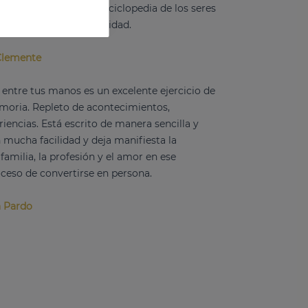
ítulo brillante en la enciclopedia de los seres
 huella para la posteridad.
Clemente
s entre tus manos es un excelente ejercicio de
emoria. Repleto de acontecimientos,
iencias. Está escrito de manera sencilla y
n mucha facilidad y deja manifiesta la
familia, la profesión y el amor en ese
oceso de convertirse en persona.
a Pardo