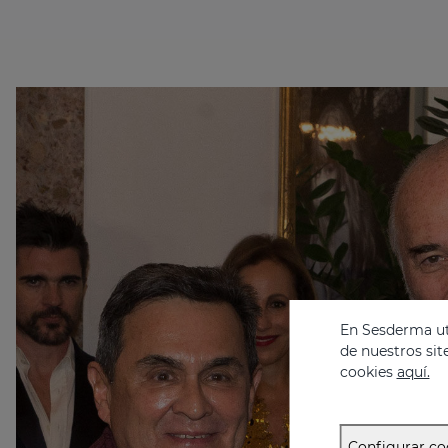
En Sesderma uti
de nuestros sit
cookies
aquí.
Configurar co