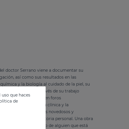
del doctor Serrano viene a documentar su
igación, así como sus resultados en las
 química y la biología al cuidado de la piel, su
rse actualizado a través de su trabajo
l uso que haces
ticipación permanente en foros
lítica de
a consulta médica en su clínica y la
el mercado de productos novedosos y
dejar de lado su trayectoria personal. Una obra
e se reconoce el trabajo de alguien que está