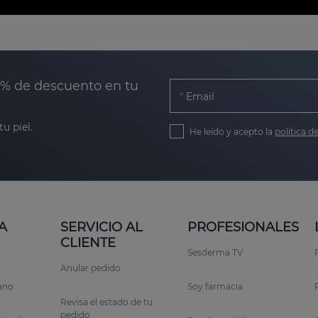
0% de descuento en tu
Email
u piel.
He leído y acepto la
política d
A
SERVICIO AL
PROFESIONALES
CLIENTE
Sesderma TV
Anular pedido
rano
Soy farmacia
Revisa el estado de tu
pedido