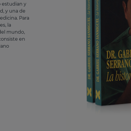
o estudian y
d, y una de
edicina. Para
s, la
 del mundo,
consiste en
rano