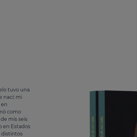
elo tuvo una
 nací; mi
 en
ormó como
 de mis seis
o en Estados
 distintos