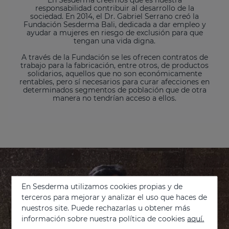
responsabilidad contribuir al desarrollo de la
sociedad. En 2014, el Dr. Gabriel Serrano creó la
Fundación Sesderma Bali, dedicada a dar empleo y
ayudar a mujeres en riesgo de exclusión para que
tengan una vida digna.
A través de la Fundación se les ofrecen contratos de
trabajo para la fabricación, entre otros, de productos
solidarios, aquellos que no son económicamente
rentables, pero sí necesarios para curar afecciones en
determinados segmentos de población que de otra
manera no tendrían acceso a ellos.
En Sesderma utilizamos cookies propias y de
terceros para mejorar y analizar el uso que haces de
nuestros site. Puede rechazarlas u obtener más
información sobre nuestra política de cookies
aquí.