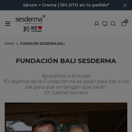
Sérum + Crema | 15% DTO en tu pedido*
0
HOME
FUNDACIÓN SESDERMA BALI
FUNDACIÓN BALI SESDERMA
Apoyamos a la mujer
"El objetivo de la Fundación no es pedir para dar, si no
dar para que no tengan que pedir".
Dr. Gabriel Serrano