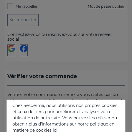
Me rappeller
Mot de passe oublié?
Se connecter
Connectez-vous ou inscrivez-vous sur votre réseau
social
Vérifier votre commande
Vérifiez votre commande même si vous n'êtes pas un
utilisateur enregistré. Saisissez le numéro de commande
Chez Sesderma, nous utilisons nos propres cookies
et le code postal de l'adresse de facturation.
et ceux de tiers pour améliorer et analyser votre
utilisation de notre site. Vous pouvez les refuser ou
Numéro de commande
obtenir plus d'informations sur notre politique en
matière de cookies
ici.