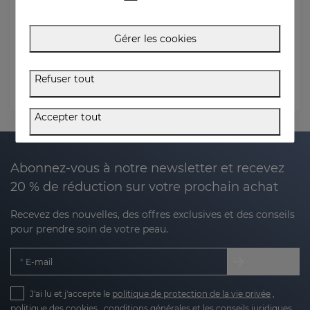
E-mail de commande
Gérer les cookies
Facturation Code postal
Refuser tout
Vérifier l'état
Accepter tout
Abonnez-vous à notre newsletter et recevez
20 % de réduction sur votre prochain achat
Recevez des nouvelles, des offres exclusives et des conseils
pour prendre soin de votre peau.
E-mail
J'ai lu et j'accepte le
politique de protection de la vie privée
,
politique des cookies
,
conditions générales
et les
conseils juridiques