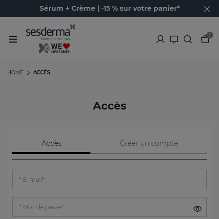
Sérum + Crème | -15 % sur votre panier*
0
HOME
ACCÈS
Accès
Accès
Créer un compte
E-mail*
Mot de passe*