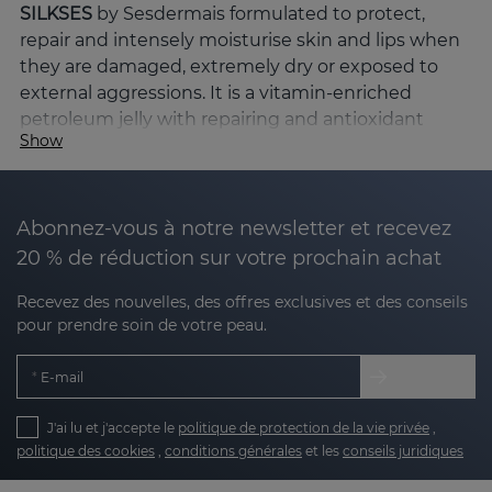
SILKSES
by Sesdermais formulated to protect,
repair and intensely moisturise skin and lips when
they are damaged, extremely dry or exposed to
external aggressions. It is a vitamin-enriched
petroleum jelly with repairing and antioxidant
Show
active ingredients that strengthen the skin's
barrier function, helping to prevent dehydration
and accelerate regeneration.
Abonnez-vous à notre newsletter et recevez
What is SILKSES?
20 % de réduction sur votre prochain achat
SILKSES is an occlusive and repairing skin
Recevez des nouvelles, des offres exclusives et des conseils
protector
, designed to create a protective film on
pour prendre soin de votre peau.
the skin that prevents transepidermal water loss,
protects against external agents and promotes the
E-mail
recovery of damaged skin. Its formula combines
petroleum jelly, vegetable waxes, antioxidant
J'ai lu et j'accepte le
politique de protection de la vie privée
,
vitamins and moisturising active ingredients
,
politique des cookies
,
conditions générales
et les
conseils juridiques
offering high tolerance even on very sensitive skin.