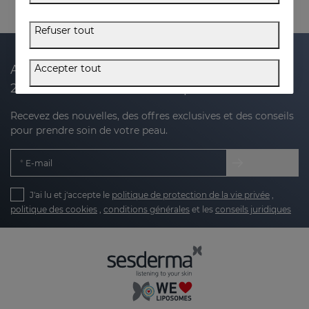
Refuser tout
Accepter tout
Abonnez-vous à notre newsletter et recevez
20 % de réduction sur votre prochain achat
Recevez des nouvelles, des offres exclusives et des conseils
pour prendre soin de votre peau.
E-mail
J'ai lu et j'accepte le
politique de protection de la vie privée
,
politique des cookies
,
conditions générales
et les
conseils juridiques