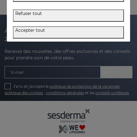
Refuser tout
Accepter tout
Abonnez-vous à notre newsletter et recevez
20 % de réduction sur votre prochain achat
Recevez des nouvelles, des offres exclusives et des conseils
pour prendre soin de votre peau.
E-mail
J'ai lu et j'accepte le
politique de protection de la vie privée
,
politique des cookies
,
conditions générales
et les
conseils juridiques