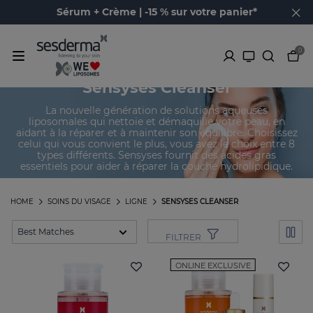
Sérum + Crème | -15 % sur votre panier*
0
Sensyses Cleanser
La nouvelle génération de solutions aqueuses
liposomales qui nettoie et démaquille votre peau, en
aidant à la réparer et à maintenir son équilibre. Choisissez
celui qui vous convient le plus, vous avez le choix entre 8
types différents. Sensyses fournit des acides gras
essentiels pour aider à réparer la couche hydrolipidique.
HOME
SOINS DU VISAGE
LIGNE
SENSYSES CLEANSER
FILTRER
ONLINE EXCLUSIVE