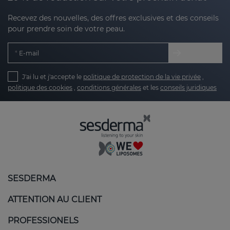
Recevez des nouvelles, des offres exclusives et des conseils
pour prendre soin de votre peau.
E-mail
J'ai lu et j'accepte le
politique de protection de la vie privée
,
politique des cookies
,
conditions générales
et les
conseils juridiques
SESDERMA
ATTENTION AU CLIENT
PROFESSIONELS