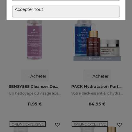
Accepter tout
ONLINE EXCLUSIVE
Acheter
Acheter
SENSYSES Cleanser Démaquillant Pour Les Yeux
PACK Hydratation Parfaite
Un nettoyage du visage adapté à votre peau
Votre pack essentiel d'hydratation
11.95 €
84.95 €
ONLINE EXCLUSIVE
ONLINE EXCLUSIVE