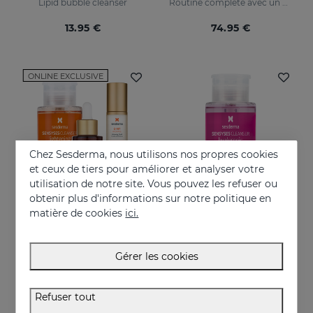
Lipid bubble cleanser
Routine complète avec un maximum d'hydratation, d'éclat et d'action anti-âge.
13.95 €
74.95 €
ONLINE EXCLUSIVE
Chez Sesderma, nous utilisons nos propres cookies
et ceux de tiers pour améliorer et analyser votre
utilisation de notre site. Vous pouvez les refuser ou
obtenir plus d'informations sur notre politique en
matière de cookies
ici.
Acheter
Acheter
PACK Une Peau Plus Jeune
SENSYSES Cleanser Hyaluronic
Gérer les cookies
Une peau plus jeune en seulement 3 étapes
Un nettoyage du visage adapté à votre peau
83.95 €
13.95 €
Refuser tout