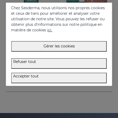
Chez Sesderma, nous utilisons nos propres cookies
et ceux de tiers pour améliorer et analyser votre
utilisation de notre site. Vous pouvez les refuser ou
obtenir plus d'informations sur notre politique en
matière de cookies
ici.
Gérer les cookies
Acheter
Acheter
ESTRYSES Lotion Anti-Vergetures
ESTRYSES Duplo
Refuser tout
Lotion pour prévenir et améliorer les vergetures
Prévient et atténue les vergetures
34.95 €
34.95 €
Accepter tout