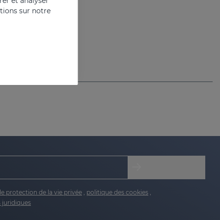
er et analyser
ations sur notre
de protection de la vie privée
,
politique des cookies
,
 juridiques