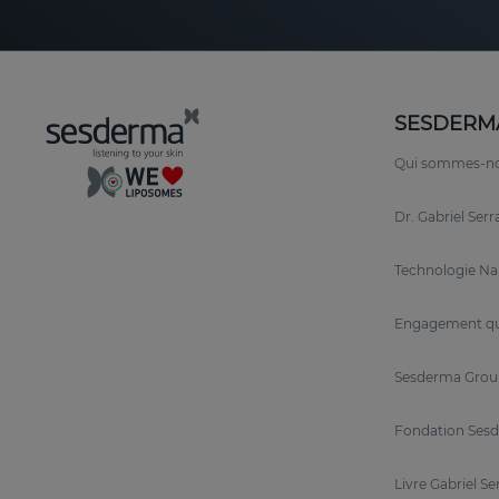
SESDERM
Qui sommes-n
Dr. Gabriel Ser
Technologie N
Engagement qu
Sesderma Grou
Fondation Sesd
Livre Gabriel Se