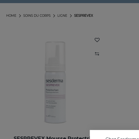
HOME
SOINS DU CORPS
LIGNE
SESPREVEX
SESPREVEX Mousse Protectrice