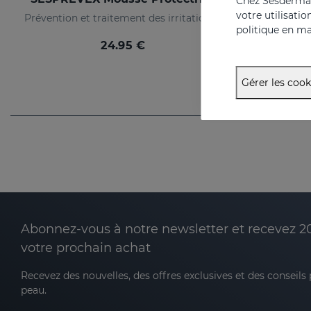
Chez Sesderma, 
votre utilisati
Prévention et traitement des irritations et brûlures de toutes sortes.
politique en ma
24.95 €
Gérer les cook
Abonnez-vous à notre newsletter et recevez 2
votre prochain achat
Recevez des nouvelles, des offres exclusives et des conseils
peau.