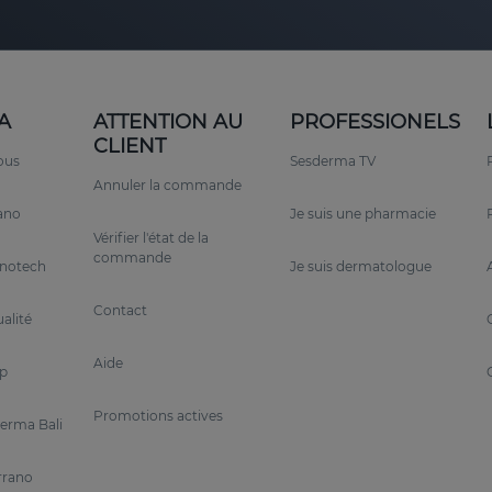
A
ATTENTION AU
PROFESSIONELS
CLIENT
ous
Sesderma TV
Annuler la commande
rano
Je suis une pharmacie
Vérifier l'état de la
commande
anotech
Je suis dermatologue
Contact
alité
Aide
p
Promotions actives
erma Bali
rrano