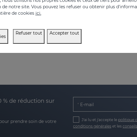
nous utilisons nos propres cookies et ceux de tiers pour amélior
on de notre site. Vous pouvez les refuser ou obtenir plus d'inform
tière de cookies
ici.
Refuser tout
Accepter tout
ies
0 % de réduction sur
E-mail
J'ai lu et j'accepte le
politique 
 pour prendre soin de votre
conditions générales
et les
conseils