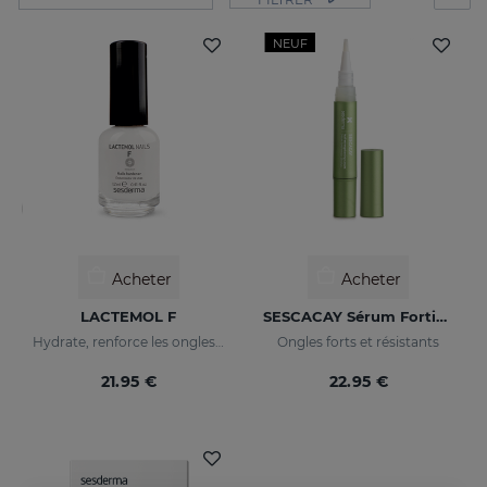
NEUF
Acheter
Acheter
LACTEMOL F
SESCACAY Sérum Fortifiant Pour Ongles
Hydrate, renforce les ongles en les rendant plus souples et résistants.
Ongles forts et résistants
21.95 €
22.95 €