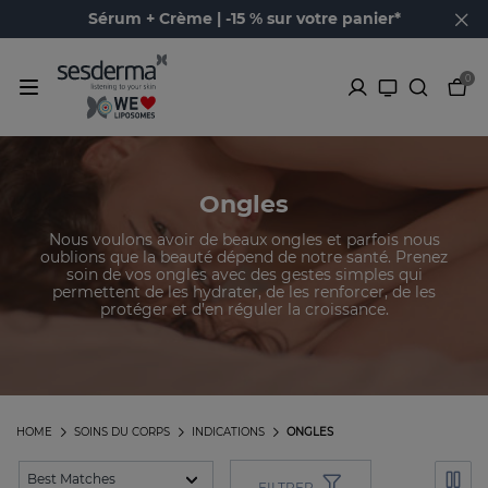
Sérum + Crème | -15 % sur votre panier*
0
Ongles
Nous voulons avoir de beaux ongles et parfois nous
oublions que la beauté dépend de notre santé. Prenez
soin de vos ongles avec des gestes simples qui
permettent de les hydrater, de les renforcer, de les
protéger et d’en réguler la croissance.
HOME
SOINS DU CORPS
INDICATIONS
ONGLES
FILTRER