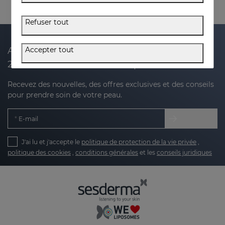
Refuser tout
Accepter tout
Abonnez-vous à notre newsletter et recevez
20 % de réduction sur votre prochain achat
Recevez des nouvelles, des offres exclusives et des conseils
pour prendre soin de votre peau.
E-mail
J'ai lu et j'accepte le
politique de protection de la vie privée
,
politique des cookies
,
conditions générales
et les
conseils juridiques