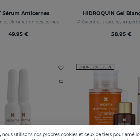
T Sérum Anticernes
HIDROQUIN Gel Blanc
n et élimination des cernes
49.95 €
58.95 €
ONLINE EXCLUSIVE
nous utilisons nos propres cookies et ceux de tiers pour amélior