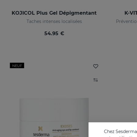
KOJICOL Plus Gel Dépigmentant
K-VI
Taches intenses localisées
Préventio
54.95 €
NEUF
Chez Sesderma, 