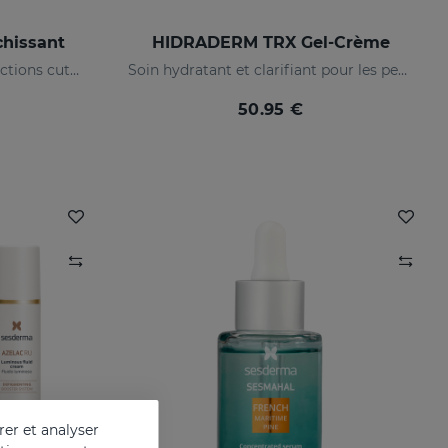
hissant
HIDRADERM TRX Gel-Crème
Prévient et traite les imperfections cutanées importantes
Soin hydratant et clarifiant pour les peaux mixtes
50.95 €
er et analyser