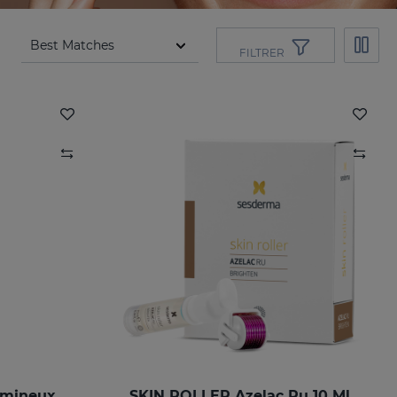
FILTRER
umineux
SKIN ROLLER Azelac Ru 10 Ml