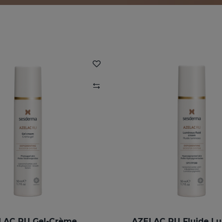
LAC RU Gel-Crème
AZELAC RU Fluide L