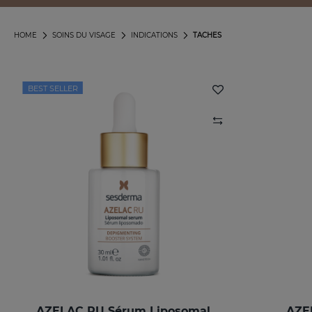
HOME
SOINS DU VISAGE
INDICATIONS
TACHES
BEST SELLER
AZELAC RU Sérum Liposomal
AZE