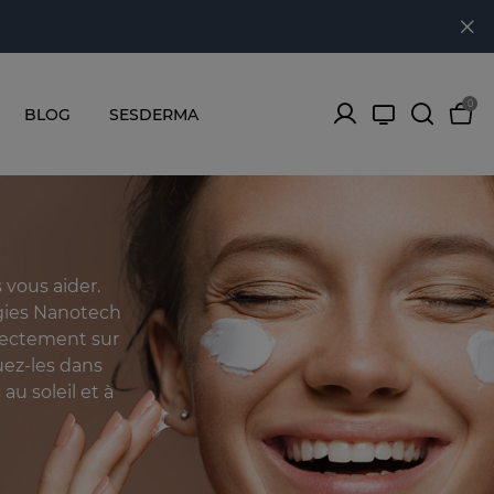
0
BLOG
SESDERMA
 vous aider.
gies Nanotech
rectement sur
uez-les dans
au soleil et à