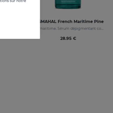
ations sur notre
 Ta Peau
SESMAHAL French Maritime Pine
Récupère la luminosité et réduit les taches de la peau
Pin maritime. Sérum dépigmentant concentré
28.95 €