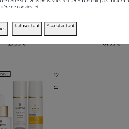
on de notre site. Vous pouvez les refuser ou obtenir plus d'inform
tière de cookies
ici.
LAC RU Ampoules
PACK La Lumière Sur
Refuser tout
Accepter tout
ies
Ampoules d'activité dépigmentante maximale
29.95 €
81.95 €
USIVE