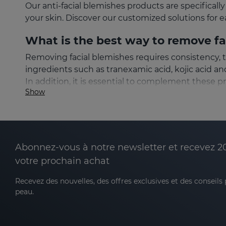
Our anti-facial blemishes products are specifica
your skin. Discover our customized solutions for e
What is the best way to remove fa
Removing facial blemishes requires consistency, 
ingredients such as tranexamic acid, kojic acid a
In addition, it is essential to complement these p
Show
Types of facial blemishes and whi
Not all facial blemishes are the same, which is wh
products for sensitive skin. Identifying the origin
Abonnez-vous à notre newsletter et recevez 2
Facial sun spots
votre prochain achat
Sun spots are a common type of hyperpigmentatio
Recevez des nouvelles, des offres exclusives et des conseils
dark in color and are located in areas such as th
peau.
outdoors and do not use sunscreen. To prevent and 
protection factor on a daily basis.