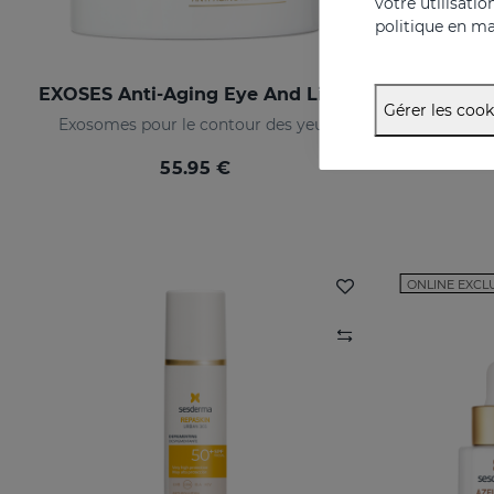
votre utilisati
politique en ma
EXOSES Anti-Aging Eye And Lip Contour
AZE
Gérer les cook
Exosomes pour le contour des yeux
55.95 €
ONLINE EXCL