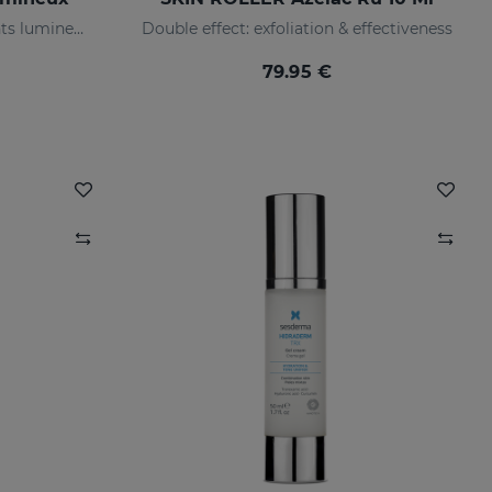
Dépigmentant, avec pigments lumineux et filtres solaires
Double effect: exfoliation & effectiveness
79.95 €