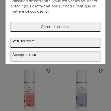
utilisation de notre site. Vous pouvez les refuser ou
obtenir plus d'informations sur notre politique en
matière de cookies
ici.
Gérer les cookies
Acheter
Acheter
NANOCARE INTIMATE PERFECT CARE8*5ML
NANOCARE INTIMATE Gel De Rajeunissement Génital
Refuser tout
Crema-gel hidratante especialmente indicado para la sequedad vaginal
Aide à améliorer l'apparence de la zone intime féminine
36.95 €
36.95 €
Accepter tout