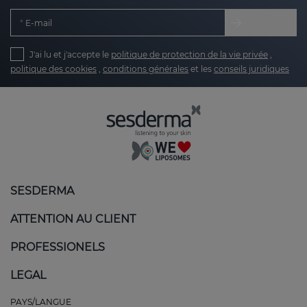
E-mail
J'ai lu et j'accepte le
politique de protection de la vie privée
,
politique des cookies
,
conditions générales
et les
conseils juridiques
SESDERMA
ATTENTION AU CLIENT
PROFESSIONELS
LEGAL
PAYS/LANGUE