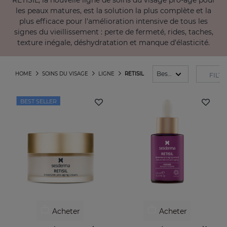
RETISIL, la nouvelle ligne de soins du visage pro-âge pour
les peaux matures, est la solution la plus complète et la
plus efficace pour l'amélioration intensive de tous les
signes du vieillissement : perte de fermeté, rides, taches,
texture inégale, déshydratation et manque d'élasticité.
HOME
SOINS DU VISAGE
LIGNE
RETISIL
FILT
BEST SELLER
Acheter
Acheter