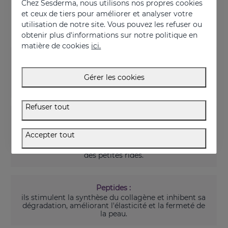
face aux signes visibles de l’âge.
Chez Sesderma, nous utilisons nos propres cookies
et ceux de tiers pour améliorer et analyser votre
utilisation de notre site. Vous pouvez les refuser ou
obtenir plus d'informations sur notre politique en
Principaux ingrédients de RETISIL
matière de cookies
ici.
Rétinoate HP et silicium organique :
ils agissent en améliorant les principaux signes du
Gérer les cookies
vieillissement, tels que les rides, les ridules, le
manque d’élasticité et de fermeté.
Refuser tout
Acide hyaluronique de faible et très faible poids
moléculaire :
Accepter tout
il hydrate en profondeur, améliorant la texture et
l'élasticité de la peau. Grand effet hydratant et lissant
des petites rides.
Peptides :
ils stimulent la synthèse du collagène et inhibent sa
dégradation, améliorant l'élasticité et la fermeté de
la peau.