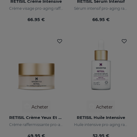
RETISIL Crème Intensive
RETISIL Sérum Intensif
Crème visage pro-aging raffermissante et anti-rides
Sérum intensif pro-aging raffermissant et réducteur de rides
66.95 €
66.95 €
Acheter
Acheter
RETISIL Crème Yeux Et Lèvres
RETISIL Huile Intensive
Crème raffermissante pro-aging pour le contour des yeux et des lèvres
Huile intensive pro-aging raffermissante et réduisant les rides
49.95 €
52.95 €