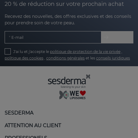
20 % de réduction sur votre prochain achat
Recevez des nouvelles, des offres exclusives et des conseils
pour prendre soin de votre peau.
E-mail
J'ai lu et j'accepte le
politique de protection de la vie privée
,
politique des cookies
,
conditions générales
et les
conseils juridiques
SESDERMA
ATTENTION AU CLIENT