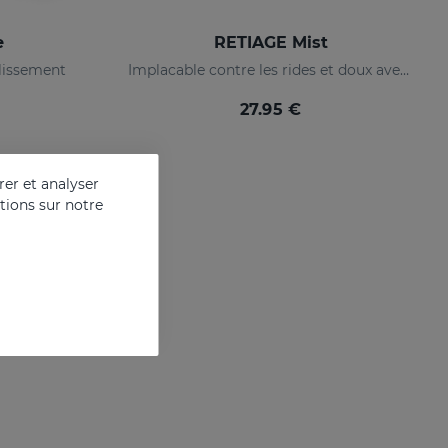
e
RETIAGE Mist
llissement
Implacable contre les rides et doux avec votre peau
27.95 €
er et analyser
ations sur notre