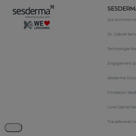
SESDERM
Le pouvoir des rétinoïdes encapsulés dan
Qui sommes-n
L’association de trois rétinoïdes à libération prol
plus complets.
Cette triple action permet une libé
Dr. Gabriel Ser
Rétinol :
offre une action continue.
Technologie N
Rétinaldéhyde :
a une action immédiate.
Engagement qu
Rétinyle :
fournit une action retardée et à lo
Sesderma Grou
La formulation liposomale de ces rétinoïdes assu
Fondation Sesd
et se libèrent progressivement pour minimiser l'i
Livre Gabriel Se
Travaille avec 
Ingrédients sélectionnés pour maximiser 
?
En plus du
3-Retinol System, RETIAGE
est enrichi