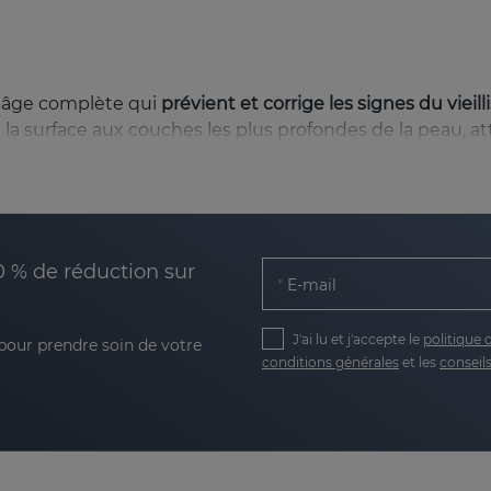
i-âge complète qui
prévient et corrige les signes du viei
 la surface aux couches les plus profondes de la peau, at
 régulière de RETIAGE diminue l’apparence des rides fines 
0 % de réduction sur
thèse du collagène et de l'élastine, deux composants fon
E-mail
 avec l'acide hyaluronique renforce l'hydratation naturel
J'ai lu et j'accepte le
politique 
 pour prendre soin de votre
conditions générales
et les
conseils
réduire les taches et améliore l'uniformité des tons, redo