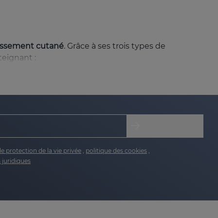
llissement cutané
. Grâce à ses trois types de
teignant :
et profondes, améliorant ainsi la texture de la
damentaux pour la fermeté et l'élasticité de la
le, laissant la peau douce et souple, avec une
de protection de la vie privée
,
politique des cookies
,
 juridiques
nnant à la peau son éclat naturel.