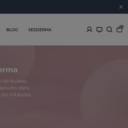
0
BLOG
SESDERMA
derma
n de la peau
ncapsulés dans
es irritations