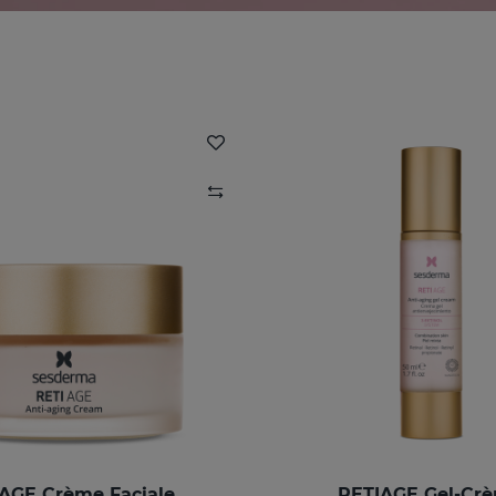
AGE Crème Faciale
RETIAGE Gel-Cr