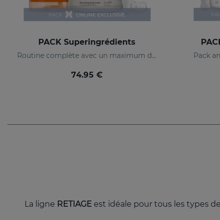
PACK Superingrédients
PACK
Routine complète avec un maximum d'hydratation, d'éclat et d'action anti-âge.
Pack an
74.95 €
La ligne
RETIAGE
est idéale pour tous les types d