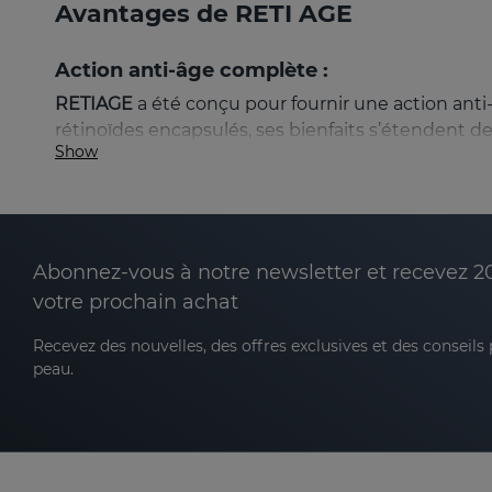
Avantages de RETI AGE
Action anti-âge complète :
RETIAGE
a été conçu pour fournir une action ant
rétinoïdes encapsulés, ses bienfaits s’étendent de
Show
Réduction des rides et ridules :
l’utilisation
peau.
Abonnez-vous à notre newsletter et recevez 2
Augmentation de la fermeté :
stimule la syn
peau.
votre prochain achat
Hydratation intensive et durable :
la synergie
Recevez des nouvelles, des offres exclusives et des conseils
sensation de confort prolongé.
peau.
Unification du teint et la luminosité :
aide à 
Caractéristiques de RETIAGE