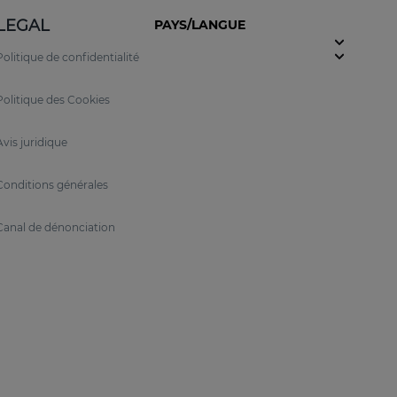
LEGAL
PAYS/LANGUE
Politique de confidentialité
t de
RETIAGE
l’un des traitements anti-âge les
ésultats sans attaquer la peau.
Politique des Cookies
Avis juridique
Conditions générales
Canal de dénonciation
eignent les couches plus profondes de l'épiderme
ité et offrent une expérience sensorielle unique :