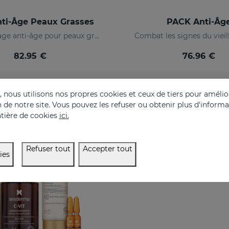
ti-Âge Peaux Grasses
PACK Anti-Âg
Routine visage anti-âge pour peaux grasses et mixtes
Combat les signes du viei
82.95 €
76.96 €
nous utilisons nos propres cookies et ceux de tiers pour amélior
on de notre site. Vous pouvez les refuser ou obtenir plus d'inform
USIVE
tière de cookies
ici.
Refuser tout
Accepter tout
ies