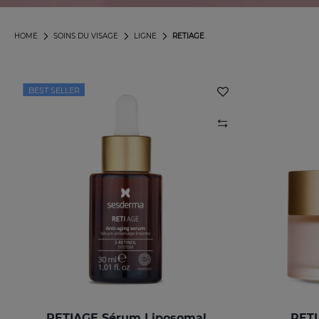
HOME
SOINS DU VISAGE
LIGNE
RETIAGE
BEST SELLER
RETIAGE Sérum Liposomal
RETI