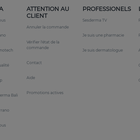
A
ATTENTION AU
PROFESSIONELS
s des liposomes
CLIENT
ous
Sesderma TV
ongée
(rétinaldéhyde, rétinol et propionate de rétinyle)
fai
Annuler la commande
ration progressive des principes actifs
, optimisant les r
rano
Je suis une pharmacie
Vérifier l'état de la
commande
anotech
Je suis dermatologue
Contact
alité
ng terme.
Aide
p
Promotions actives
re que
les principes actifs pénètrent profondément
, att
erma Bali
nconfort et augmenter la tolérance.
rrano
nous
le rajeunissement
d'ingrédients actifs de pointe qui améliorent son efficac