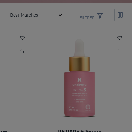
FILTRER
ème
RETIAGE 5 Serum