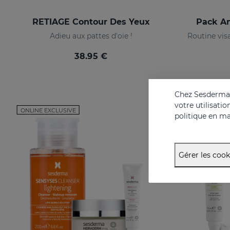
RETIAGE Contour Des Yeux
Pack An
Adieu aux pattes d'oie !
38.95 €
Chez Sesderma, 
votre utilisati
ONLINE EXCLUSIVE
ONLINE EXCL
politique en ma
Gérer les cook