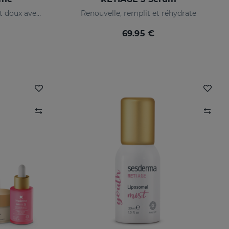
Implacable contre les rides et doux avec votre peau
Renouvelle, remplit et réhydrate
69.95 €