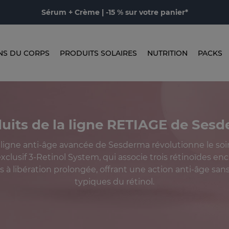
Sérum + Crème | -15 % sur votre panier*
NS DU CORPS
PRODUITS SOLAIRES
NUTRITION
PACKS
uits de la ligne RETIAGE de Ses
 ligne anti-âge avancée de Sesderma révolutionne le soi
xclusif 3-Retinol System, qui associe trois rétinoïdes e
 à libération prolongée, offrant une action anti-âge sans l
typiques du rétinol.