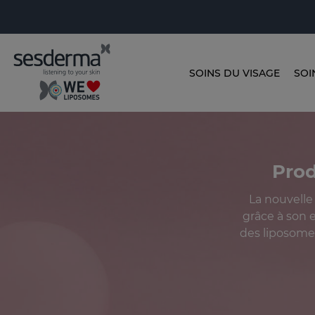
SOINS DU VISAGE
SOI
Prod
La nouvelle
grâce à son e
des liposomes