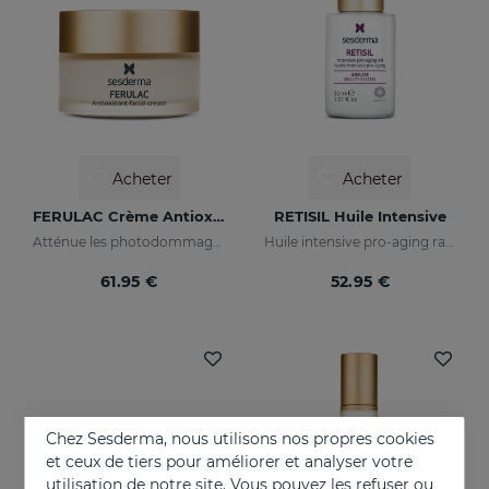
Acheter
Acheter
FERULAC Crème Antioxydante
RETISIL Huile Intensive
Atténue les photodommages graves
Huile intensive pro-aging raffermissante et réduisant les rides
61.95 €
52.95 €
Chez Sesderma, nous utilisons nos propres cookies
et ceux de tiers pour améliorer et analyser votre
utilisation de notre site. Vous pouvez les refuser ou