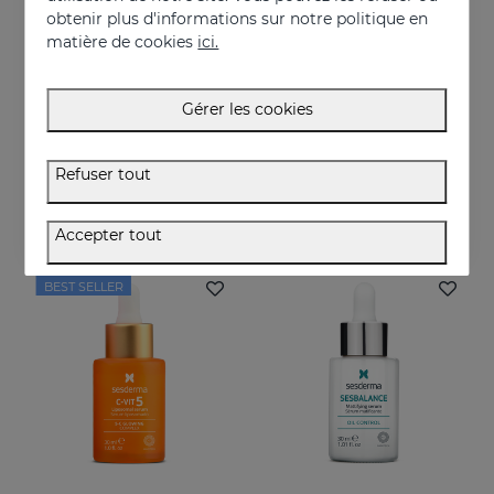
obtenir plus d'informations sur notre politique en
matière de cookies
ici.
Acheter
Acheter
Gérer les cookies
C-VIT Crème Hydratante
C-VIT Gel-Crème Revitalisant
Crème antioxydante, hydratante, anti-rides et illuminatrice
Gel-crème antioxydant, hydratane, anti-rides et illuminateur
Refuser tout
50.95 €
50.95 €
Accepter tout
BEST SELLER