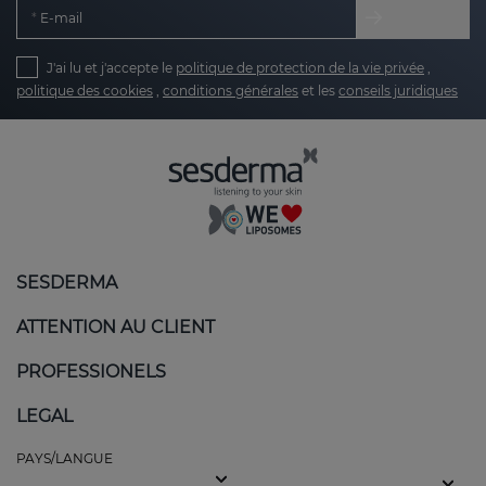
E-mail
J'ai lu et j'accepte le
politique de protection de la vie privée
,
politique des cookies
,
conditions générales
et les
conseils juridiques
SESDERMA
ATTENTION AU CLIENT
PROFESSIONELS
LEGAL
PAYS/LANGUE