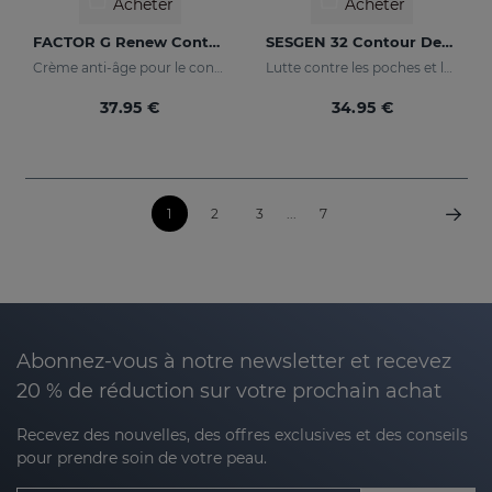
Acheter
Acheter
FACTOR G Renew Contour Des Yeux
SESGEN 32 Contour Des Yeux
Crème anti-âge pour le contour des yeux
Lutte contre les poches et les paupières tombantes
37.95 €
34.95 €
1
2
3
...
7
Abonnez-vous à notre newsletter et recevez
20 % de réduction sur votre prochain achat
Recevez des nouvelles, des offres exclusives et des conseils
pour prendre soin de votre peau.