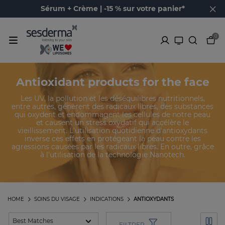
Sérum + Crème | -15 % sur votre panier*
0
Antioxidant products for the face
Les UV, la pollution et les déséquilibres nutritionnels,
entre autres, génèrent des radicaux libres, des substances
qui oxydent et endommagent les cellules de notre peau
et causent un stress oxydatif qui accélère le
vieillissement. L'utilisation quotidienne d'antioxydants
inverse ces effets en protégeant la peau contre les
agressions causées par les radicaux libres. En outre, grâce
à l'utilisation de la technologie Nanotech.
HOME
SOINS DU VISAGE
INDICATIONS
ANTIOXYDANTS
FILTRER