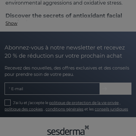
environmental aggressions and oxidative stress.
Discover the secrets of antioxidant facial
products
Show
Antioxidants are known for their ability to
neutralize free radicals, which are responsible for
premature aging. These powerful ingredients not
Abonnez-vous à notre newsletter et recevez
only protect the skin, but also revitalize it,
20 % de réduction sur votre prochain achat
improving its appearance and texture. At
Sesderma, our antioxidant products combine
Recevez des nouvelles, des offres exclusives et des conseils
pour prendre soin de votre peau.
science and technology to give you visible results,
helping to keep your skin firmer, brighter and
E-mail
healthier.
What are antioxidants for the face?
J'ai lu et j'accepte le
politique de protection de la vie privée
,
politique des cookies
,
conditions générales
et les
conseils juridiques
What are antioxidants for the face?
Antioxidants are molecules that are responsible for
slowing down the damage that free radicals can