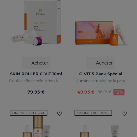
Acheter
Acheter
SKIN ROLLER C-VIT 10ml
C-VIT 5 Pack Spécial
Double effect: exfoliation & effectiveness
Illumine et revitalise la peau
Price reduced fr
to
79.95 €
49.95 €
12%
56.95 €
ONLINE EXCLUSIVE
ONLINE EXCLUSIVE