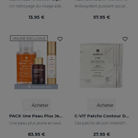
Un nettoyage du visage adapté à votre peau
Antioxydant puissant qui protège la peau des agressions extérieures
13.95 €
57.95 €
ONLINE EXCLUSIVE
Acheter
Acheter
PACK Une Peau Plus Jeune
C-VIT Patchs Contour Des Yeux
Une peau plus jeune en seulement 3 étapes
Ces patchs de soin intensif redonneront à votre regard un aspect éclatant de santé et rehausseront son éclat
83.95 €
27.95 €