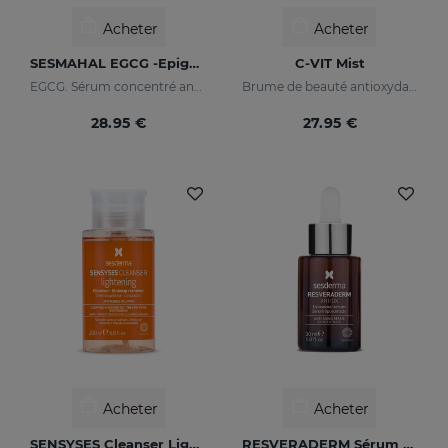
Acheter
Acheter
SESMAHAL EGCG -Epigallocatechin Gallate
C-VIT Mist
EGCG. Sérum concentré antioxydante
Brume de beauté antioxydante et illuminatrice
28.95 €
27.95 €
Acheter
Acheter
SENSYSES Cleanser Lightening
RESVERADERM Sérum Liposomal