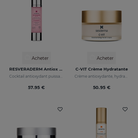
Acheter
Acheter
RESVERADERM Antiox Concentré Anti-Âge
C-VIT Crème Hydratante
Cocktail antioxydant puissant au resvératrol
Crème antioxydante, hydratante, anti-rides et illuminatrice
57.95 €
50.95 €