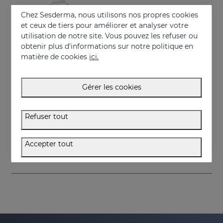
Chez Sesderma, nous utilisons nos propres cookies
et ceux de tiers pour améliorer et analyser votre
utilisation de notre site. Vous pouvez les refuser ou
obtenir plus d'informations sur notre politique en
matière de cookies
ici.
Gérer les cookies
Acheter
GERMISES LF Gel Hydroalcoolique Pour Les Mains 250ml
Refuser tout
Gel hydroalcoolique désinfectant pour les mains avec alcool
7.95 €
Accepter tout